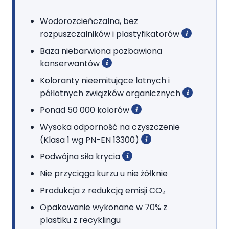
Wodorozcieńczalna, bez
rozpuszczalników i plastyfikatorów
Podłoża jednolite kolorystycznie i
Baza niebarwiona pozbawiona
równomiernie chłonące:
konserwantów
jedna obficie nałożona warstwa bez
Koloranty nieemitujące lotnych i
rozcieńczania.
półlotnych związków organicznych
Podłoża kontrastowe lub nierównomiernie
Ponad 50 000 kolorów
chłonące:
powłoka podkładowa z farby rozcieńczonej do
Wysoka odporność na czyszczenie
5% wodą.
(Klasa 1 wg PN-EN 13300)
Podwójna siła krycia
Nie przyciąga kurzu u nie żółknie
Produkcja z redukcją emisji CO₂
Opakowanie wykonane w 70% z
plastiku z recyklingu