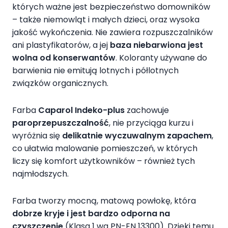
których ważne jest bezpieczeństwo domowników
– także niemowląt i małych dzieci, oraz wysoka
jakość wykończenia. Nie zawiera rozpuszczalników
ani plastyfikatorów, a jej
baza niebarwiona jest
wolna od konserwantów
. Koloranty używane do
barwienia nie emitują lotnych i półlotnych
związków organicznych.
Farba
Caparol Indeko-plus
zachowuje
paroprzepuszczalność
, nie przyciąga kurzu i
wyróżnia się
delikatnie wyczuwalnym zapachem
,
co ułatwia malowanie pomieszczeń, w których
liczy się komfort użytkowników – również tych
najmłodszych.
Farba tworzy mocną, matową powłokę, która
dobrze kryje i jest bardzo odporna na
czyszczenie
(Klasa 1 wg PN-EN 13300). Dzięki temu