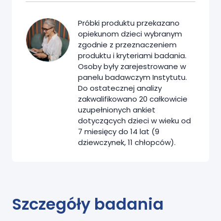
Próbki produktu przekazano
opiekunom dzieci wybranym
zgodnie z przeznaczeniem
produktu i kryteriami badania.
Osoby były zarejestrowane w
panelu badawczym Instytutu.
Do ostatecznej analizy
zakwalifikowano
20
całkowicie
uzupełnionych ankiet
dotyczących dzieci
w wieku
od
7
miesięcy
do
14
lat
(
9
dziewczynek,
11
chłopców).
Szczegóły badania