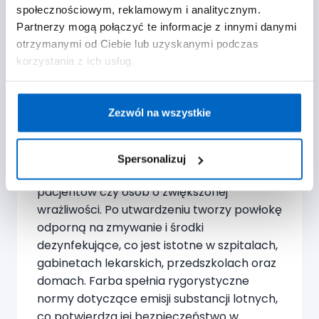
społecznościowym, reklamowym i analitycznym.
Partnerzy mogą połączyć te informacje z innymi danymi
Farba Caparol Indeko-plus łączy wysoką
otrzymanymi od Ciebie lub uzyskanymi podczas
jakość technologiczną z bezpieczeństwem
korzystania z ich usług.
użytkowym i komfortem pracy. Farba
spełnia rygorystyczne normy dotyczące
emisji substancji lotnych, jest praktycznie
Zezwól na wszystkie
bezrozpuszczalnikowa i bezwonna po
wyschnięciu, dzięki czemu prawidłowo
stosowany nie stanowi zagrożenia dla
Spersonalizuj
zdrowia użytkowników, w tym dzieci,
pacjentów czy osób o zwiększonej
wrażliwości. Po utwardzeniu tworzy powłokę
odporną na zmywanie i środki
dezynfekujące, co jest istotne w szpitalach,
gabinetach lekarskich, przedszkolach oraz
domach. Farba spełnia rygorystyczne
normy dotyczące emisji substancji lotnych,
co potwierdza jej bezpieczeństwo w