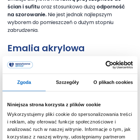
ścian i sufitu
oraz stosunkowo dużą
odporność
na szorowanie.
Nie jest jednak najlepszym
wyborem do pomieszczeń o dużym stopniu
zabrudzenia.
Emalia akrylowa
W przeciwieństwie do emulsji akrylowej ta farba
jest dużo
odporniejsza na czyszczenie.
Można ją
stosować do drewna i materiałów
Zgoda
Szczegóły
O plikach cookies
drewnopodobnych i elementów stalowych (np.
grzejnik, okno, meble). Świetnie sprawdza się jako
farba do pokoju dziecięcego, w którym zwykle
Niniejsza strona korzysta z plików cookie
panują
utrudnione warunki wietrzenia
Wykorzystujemy pliki cookie do spersonalizowania treści
pomieszczenia.
i reklam, aby oferować funkcje społecznościowe i
analizować ruch w naszej witrynie. Informacje o tym, jak
Jaka farba do pokoju dziecka ma podobne
korzystasz z naszej witryny, udostępniamy partnerom