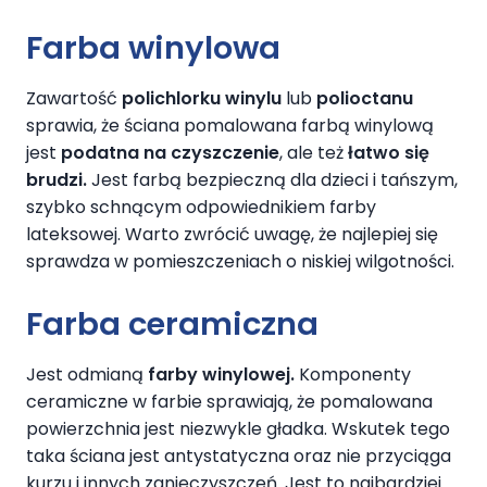
Farba winylowa
Zawartość
polichlorku winylu
lub
polioctanu
sprawia, że ściana pomalowana farbą winylową
jest
podatna na czyszczenie
, ale też
łatwo się
brudzi.
Jest farbą bezpieczną dla dzieci i tańszym,
szybko schnącym odpowiednikiem farby
lateksowej. Warto zwrócić uwagę, że najlepiej się
sprawdza w pomieszczeniach o niskiej wilgotności.
Farba ceramiczna
Jest odmianą
farby winylowej.
Komponenty
ceramiczne w farbie sprawiają, że pomalowana
powierzchnia jest niezwykle gładka. Wskutek tego
taka ściana jest antystatyczna oraz nie przyciąga
kurzu i innych zanieczyszczeń. Jest to najbardziej