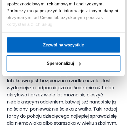
właściwości?
Emalia alkidowa
(ftalowa), która
społecznościowym, reklamowym i analitycznym.
dodatkowo jest odporniejsza na wilgoć,
Partnerzy mogą połączyć te informacje z innymi danymi
temperaturę czy szorowanie. Niestety, jest farbą
otrzymanymi od Ciebie lub uzyskanymi podczas
rozpuszczalnikową, więc nie zaleca się jej
korzystania z ich usług.
stosowania w pokoju dziecięcym.
Farba lateksowa
Zezwól na wszystkie
Ten rodzaj emulsji jest
wzbogacony żywicą
Spersonalizuj
polimerową.
Dzięki temu malowana powierzchnia
uzyskuje efekt subtelnego połysku. Farba
lateksowa jest bezpieczna i rzadko uczula. Jest
wydajniejsza i odporniejsza na ścieranie niż farba
akrylowa i przez wiele lat można się cieszyć
nieblaknącym odcieniem. Łatwiej też nanosi się ją
na ściany, ponieważ nie ścieka z wałka. Taki rodzaj
farby do pokoju dziecięcego najlepiej sprawdzi się
dla niemowlaka albo starszaka w wieku szkolnym.