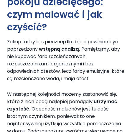
pokoju dziecięcego:
czym malować i jak
czyścić?
Zakup farby bezpiecznej dla dzieci powinien być
poprzedzony
wstępną analizą.
Pamiętajmy, aby
nie kupować farb rozcieńczanych
rozpuszczalnikami organicznymi i bez
odpowiednich atestów, lecz farby emulsyjne, które
są rozcieńczane wodą, i mają atest.
W następnej kolejności możemy zastanowić się,
które z nich będą najlepiej pomagały
utrzymać
czystość.
Obecność maluchów jest tu dość
istotnym czynnikiem, ponieważ to one
najintensywniej użytkują wszystkie pomieszczenia
w domu. Podczas zakupu zwróćmy więc uwagę na