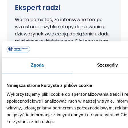
Ekspert radzi
Warto pamiętać, że intensywne tempo
wzrastania i szybkie etapy dojrzewania u
dziewczynek zwiększają obciążenie układu
mięśniowo-szkieletowego. Dlatego w tym
czasie szczególnie istotna jest obserwacja
postawy ciała dziecka. Pojawienie się
asymetrii barków, garbienia się czy bólu
Zgoda
Szczegóły
pleców może być sygnałem do konsultacji z
fizjoterapeutą, który pomoże ocenić, czy
rozwój przebiega harmonijnie.
Niniejsza strona korzysta z plików cookie
Wykorzystujemy pliki cookie do spersonalizowania treści i r
społecznościowe i analizować ruch w naszej witrynie. Inform
Jolanta Wacławek
witryny, udostępniamy partnerom społecznościowym, rekla
Lekarz pediatra w Oddziale
połączyć te informacje z innymi danymi otrzymanymi od Ci
Hospitalizacji Jednego Dnia,
korzystania z ich usług.
Instytut Matki i Dziecka