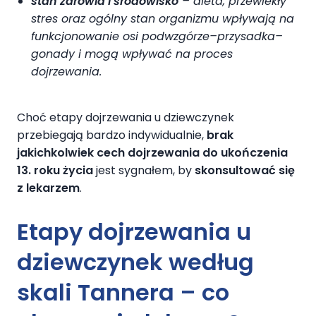
stan zdrowia i środowisko
– dieta, przewlekły
stres oraz ogólny stan organizmu wpływają na
funkcjonowanie osi podwzgórze–przysadka–
gonady i mogą wpływać na proces
dojrzewania.
Choć etapy dojrzewania u dziewczynek
przebiegają bardzo indywidualnie,
brak
jakichkolwiek cech dojrzewania do ukończenia
13. roku życia
jest sygnałem, by
skonsultować się
z lekarzem
.
Etapy dojrzewania u
dziewczynek według
skali Tannera – co