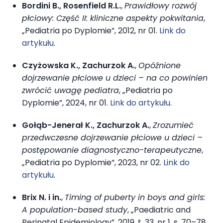
Bordini B., Rosenfield R.L.
,
Prawidłowy rozwój
płciowy: Część II: kliniczne aspekty pokwitania
,
„Pediatria po Dyplomie”, 2012, nr 01.
Link do
artykułu
.
Czyżowska K., Zachurzok A.
,
Opóźnione
dojrzewanie płciowe u dzieci – na co powinien
zwrócić uwagę pediatra
, „Pediatria po
Dyplomie”, 2024, nr 01.
Link do artykułu
.
Gołąb-Jenerał K., Zachurzok A.
,
Zrozumieć
przedwczesne dojrzewanie płciowe u dzieci –
postępowanie diagnostyczno-terapeutyczne
,
„Pediatria po Dyplomie”, 2023, nr 02.
Link do
artykułu
.
Brix N. i in.
,
Timing of puberty in boys and girls:
A population-based study
, „Paediatric and
Perinatal Epidemiology”, 2019, t. 33, nr 1, s. 70–78.