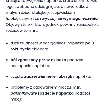
Stulejka to zwężenie napletka, które uniemożliwia
jego swobodne odciągnięcie. U noworodków i
małych dzieci stulejka jest zjawiskiem
fizjologicznym i
zazwyczaj nie wymaga leczenia
.
Objawy stulejki, które jednak powinny zaniepokoić
rodziców to m.in.:
duże trudności w odciągnięciu napletka
po 3
roku życia
chłopca;
ból
zgłaszany przez dziecko
podczas
odciągania napletka;
częste
zaczerwienienie i obrzęk
napletka;
problemy z oddawaniem moczu, m.in.
balonikowate
rozdęcie napletka
podczas
mikcji;