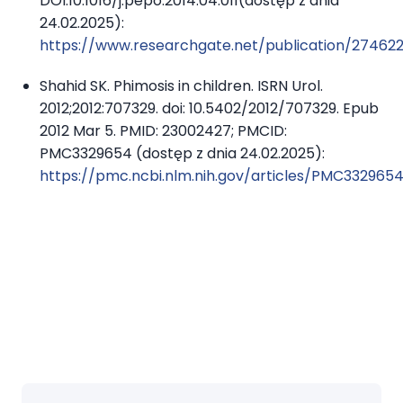
DOI:10.1016/j.pepo.2014.04.011(dostęp z dnia
24.02.2025):
https://www.researchgate.net/publication/2746
Shahid SK. Phimosis in children. ISRN Urol.
2012;2012:707329. doi: 10.5402/2012/707329. Epub
2012 Mar 5. PMID: 23002427; PMCID:
PMC3329654 (dostęp z dnia 24.02.2025):
https://pmc.ncbi.nlm.nih.gov/articles/PMC332965