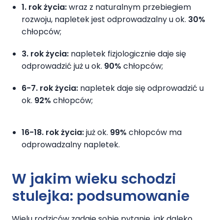
1. rok życia:
wraz z naturalnym przebiegiem
rozwoju, napletek jest odprowadzalny u ok.
30%
chłopców;
3. rok życia:
napletek fizjologicznie daje się
odprowadzić już u ok.
90%
chłopców;
6-7. rok życia:
napletek daje się odprowadzić u
ok.
92%
chłopców;
16-18. rok życia:
już ok.
99%
chłopców ma
odprowadzalny napletek.
W jakim wieku schodzi
stulejka: podsumowanie
Wielu rodziców zadaje sobie pytanie, jak daleko