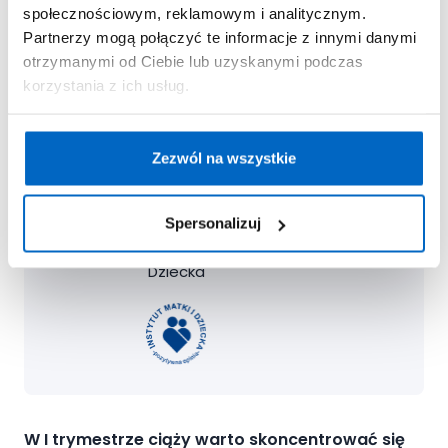
społecznościowym, reklamowym i analitycznym.
może zniechęcać do podejmowania
Partnerzy mogą połączyć te informacje z innymi danymi
większego wysiłku. Dlatego ćwiczenia warto
otrzymanymi od Ciebie lub uzyskanymi podczas
dobierać w każdym przypadku
korzystania z ich usług.
indywidualnie.
Zezwól na wszystkie
Teresa Orlik
Specjalista fizjoterapii, Kierownik
Spersonalizuj
Zakładu Usprawniania
Leczniczego, Instytut Matki i
Dziecka
W I trymestrze ciąży warto skoncentrować się