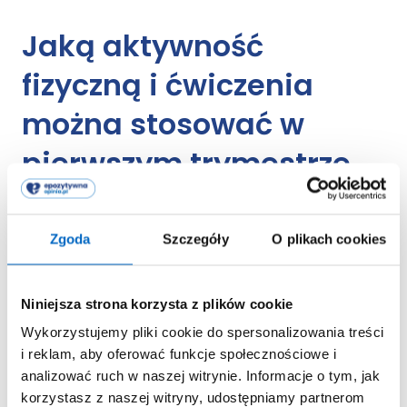
Jaką aktywność
fizyczną i
ćwiczenia
można stosować
w
pierwszym trymestrze
ciąży
?
Zgoda
Szczegóły
O plikach cookies
Ekspert radzi
Niniejsza strona korzysta z plików cookie
Z uwagi na początkową fazę stabilizacji
Wykorzystujemy pliki cookie do spersonalizowania treści
ciąży oraz możliwe złe samopoczucie,
i reklam, aby oferować funkcje społecznościowe i
zaleca się ograniczenie intensywnych
analizować ruch w naszej witrynie. Informacje o tym, jak
ćwiczeń w tym okresie. Złe samopoczucie
korzystasz z naszej witryny, udostępniamy partnerom
nie stanowi przeciwwskazania do ćwiczeń,