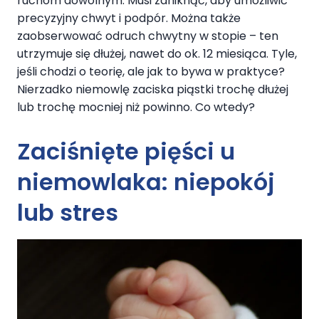
ruchom dowolnym. Musi zaniknąć, aby umożliwić
precyzyjny chwyt i podpór. Można także
zaobserwować odruch chwytny w stopie – ten
utrzymuje się dłużej, nawet do ok. 12 miesiąca. Tyle,
jeśli chodzi o teorię, ale jak to bywa w praktyce?
Nierzadko niemowlę zaciska piąstki trochę dłużej
lub trochę mocniej niż powinno. Co wtedy?
Zaciśnięte pięści u
niemowlaka: niepokój
lub stres