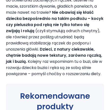
do otwierania zaciśniętych rączek. Leżenie na
macie, szorstkim dywanie, gładkich panelach, a
może nawet na trawie?
Nie obawiaj się kłaść
dziecka bezpośrednio na takim podłożu – kocyk
czy pieluszka pod ręką nie tylko łatwo się
zwijają i rolują
(czyli stymulują odruch chwytny),
ale również przez poślizg utrudniać będą
prawidłową stabilizację rączek do podporu i
unoszenia główki.
Dzieci, z natury ciekawskie,
chętnie badają nowe tekstury, zarówno rączką,
jak i buzią.
Kolejny raz wspominam tu o buzi, ale w
rozwoju dziecka buzia i ręka są ze sobą silnie
powiązane – pomyśl choćby o rozszerzaniu diety.
Rekomendowane
produkty