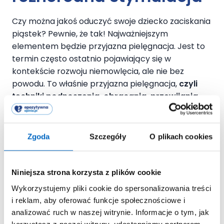
Czy można jakoś oduczyć swoje dziecko zaciskania
piąstek? Pewnie, że tak! Najważniejszym
elementem będzie przyjazna pielęgnacja. Jest to
termin często ostatnio pojawiający się w
kontekście rozwoju niemowlęcia, ale nie bez
powodu. To właśnie przyjazna pielęgnacja,
czyli
techniki podnoszenia, obracania, przewijania,
przebierania i innych czynności, które
wykonujesz przy dziecku kilkadziesiąt razy
dziennie
, będą miały kluczowe znaczenie dla jego
Zgoda
Szczegóły
O plikach cookies
harmonijnego rozwoju. Ważny jest zarówno sposób
wykonywania tych czynności, jak i tempo.
Prawidłowa pielęgnacja potrafi wyeliminować
Niniejsza strona korzysta z plików cookie
wiele kompensacji i przywrócić aktywność
Wykorzystujemy pliki cookie do spersonalizowania treści
dziecka na właściwy szlak
. Niemniej, zarówno
i reklam, aby oferować funkcje społecznościowe i
dzieciom, którym to wystarczyło, jak i tym, które
analizować ruch w naszej witrynie. Informacje o tym, jak
potrzebują trochę więcej wsparcia, należy się
korzystasz z naszej witryny, udostępniamy partnerom