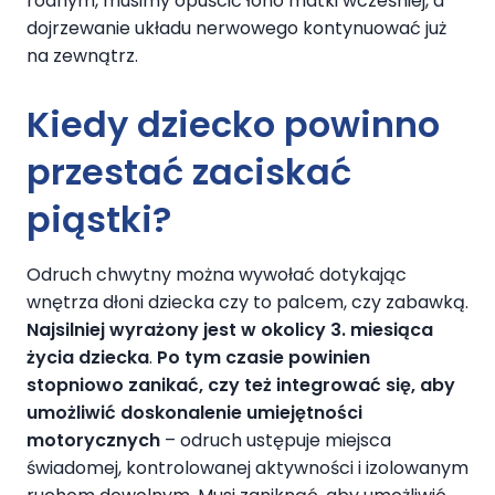
rodnym, musimy opuścić łono matki wcześniej, a
dojrzewanie układu nerwowego kontynuować już
na zewnątrz.
Kiedy dziecko powinno
przestać zaciskać
piąstki?
Odruch chwytny można wywołać dotykając
wnętrza dłoni dziecka czy to palcem, czy zabawką.
Najsilniej wyrażony jest w okolicy 3. miesiąca
życia dziecka
.
Po tym czasie powinien
stopniowo zanikać, czy też integrować się, aby
umożliwić doskonalenie umiejętności
motorycznych
– odruch ustępuje miejsca
świadomej, kontrolowanej aktywności i izolowanym