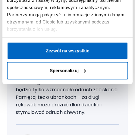
solidna porcja ciekawej stymulacji.
społecznościowym, reklamowym i analitycznym.
Partnerzy mogą połączyć te informacje z innymi danymi
otrzymanymi od Ciebie lub uzyskanymi podczas
korzystania z ich usług.
Ekspert radzi
Można spróbować stymulować rączkę do
Zezwól na wszystkie
otwarcia. Co ważne, robimy to głaszcząc,
dotykając zewnętrznej (tzw. grzbietowej)
części dłoni, nie jej wnętrza. Podawanie
Spersonalizuj
dziecku do rączki naszego palca lub
zabawki, grzechotki o małych rozmiarach
będzie tylko wzmacniało odruch zaciskania.
Pamiętaj też o ubrankach – za długi
rękawek może drażnić dłoń dziecka i
stymulować odruch chwytny.