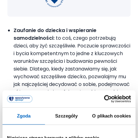
Zaufanie do dziecka i wspieranie
samodzielności:
to coś, czego potrzebują
dzieci, aby żyć szczęśliwie. Poczucie sprawczości
i bycia kompetentnym to jedne z kluczowych
warunków szczęścia i budowania pewności
siebie. Dlatego, kiedy zastanawiamy się, jak
wychować szczęśliwe dziecko, pozwalajmy mu
jak najczęściej decydować o sobie, podejmować
różne wyzwania i zaufajmy, że sobie poradzi.
Zgoda
Szczegóły
O plikach cookies
Szczęśliwe dziecko, które czuje, że rodzice
Niniejsza strona korzysta z plików cookie