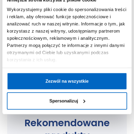
wierzą w jego możliwości, jest bardziej
Wykorzystujemy pliki cookie do spersonalizowania treści
pewne siebie i skore do odkrywania świata.
i reklam, aby oferować funkcje społecznościowe i
analizować ruch w naszej witrynie. Informacje o tym, jak
korzystasz z naszej witryny, udostępniamy partnerom
społecznościowym, reklamowym i analitycznym.
Pełne szacunku stawianie granic:
szczęśliwe i
Partnerzy mogą połączyć te informacje z innymi danymi
silne dziecko potrzebuje rozsądnych granic i
otrzymanymi od Ciebie lub uzyskanymi podczas
zasad, które uporządkują jego świat, zapewnią
korzystania z ich usług.
poczucie stabilizacji i bezpieczeństwa. Już od
najmłodszych lat warto angażować dzieci w
ustalanie domowych zasad i wyznaczyć w
Zezwól na wszystkie
rodzinie kilka, niezmiennych wartości, którymi
wszyscy domownicy kierują się na co dzień.
Spersonalizuj
Rekomendowane