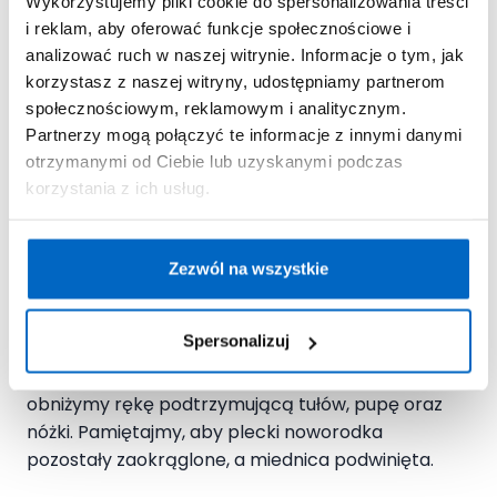
Wykorzystujemy pliki cookie do spersonalizowania treści
i reklam, aby oferować funkcje społecznościowe i
W tej pozycji do odbijania noworodka
analizować ruch w naszej witrynie. Informacje o tym, jak
brzuszek nie jest uciskany, a dodatkowym
korzystasz z naszej witryny, udostępniamy partnerom
atutem jest przyzwyczajanie brzdąca do
społecznościowym, reklamowym i analitycznym.
leżenia na brzuszku.
Partnerzy mogą połączyć te informacje z innymi danymi
otrzymanymi od Ciebie lub uzyskanymi podczas
korzystania z ich usług.
Odbijanie noworodka w
pozycji tzw. kołyski
Zezwól na wszystkie
Gdy dziecko bezpiecznie leży w naszych
Spersonalizuj
ramionach wystarczy, że uniesiemy rękę
podtrzymującą główkę i równocześnie lekko
obniżymy rękę podtrzymującą tułów, pupę oraz
nóżki. Pamiętajmy, aby plecki noworodka
pozostały zaokrąglone, a miednica podwinięta.