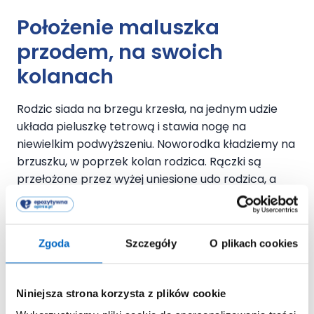
Położenie maluszka
przodem, na swoich
kolanach
Rodzic siada na brzegu krzesła, na jednym udzie
układa pieluszkę tetrową i stawia nogę na
niewielkim podwyższeniu. Noworodka kładziemy na
brzuszku, w poprzek kolan rodzica. Rączki są
przełożone przez wyżej uniesione udo rodzica, a
nóżki – w pozycji klęku – są oparte niżej, na drugim
udzie. Miednica dziecka jest podwinięta, plecki
lekko zaokrąglone, nóżki zgięte, w lekkim
Zgoda
Szczegóły
O plikach cookies
odwiedzeniu.
Niniejsza strona korzysta z plików cookie