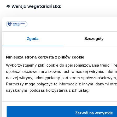
🌱 Wersja wegetariańska:
Gęsty, warzywny gulasz z czerwonej soczewicy
(j.w.) serwowany z ugotowanym na sypko
brązowym ryżem, lekko zabielony kremowym
Zgoda
Szczegóły
jogurtem greckim. Całość udekorowana natką
pietruszki i delikatnie skropiona olejem lnianym, tuż
przed podaniem.
Niniejsza strona korzysta z plików cookie
Podwieczorek
Wykorzystujemy pliki cookie do spersonalizowania treści i r
społecznościowe i analizować ruch w naszej witrynie. Inform
naszej witryny, udostępniamy partnerom społecznościowym
🥗
Wersja wegańska:
Koktajl z napoju owsianego
Partnerzy mogą połączyć te informacje z innymi danymi otr
bez dodatku cukru wzbogaconego w wapń,
uzyskanymi podczas korzystania z ich usług.
płatków orkiszowych, owoców (np. mango, banan,
maliny) i świeżo zmielonego siemienia lnianego.
🌱 Wersja wegetariańska:
Zezwól na wszystkie