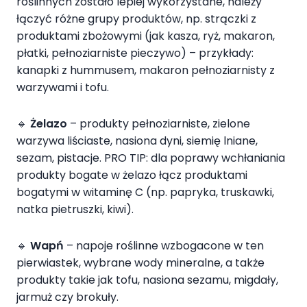
roślinnych zostało lepiej wykorzystane, należy
łączyć różne grupy produktów, np. strączki z
produktami zbożowymi (jak kasza, ryż, makaron,
płatki, pełnoziarniste pieczywo) – przykłady:
kanapki z hummusem, makaron pełnoziarnisty z
warzywami i tofu.
🔹
Żelazo
– produkty pełnoziarniste, zielone
warzywa liściaste, nasiona dyni, siemię lniane,
sezam, pistacje. PRO TIP: dla poprawy wchłaniania
produkty bogate w żelazo łącz produktami
bogatymi w witaminę C (np. papryka, truskawki,
natka pietruszki, kiwi).
🔹
Wapń
– napoje roślinne wzbogacone w ten
pierwiastek, wybrane wody mineralne, a także
produkty takie jak tofu, nasiona sezamu, migdały,
jarmuż czy brokuły.