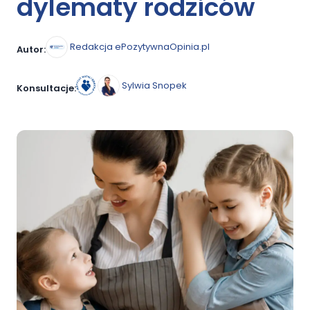
dylematy rodziców
Redakcja ePozytywnaOpinia.pl
Autor:
Sylwia Snopek
Konsultacje: