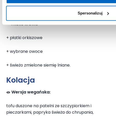
Koktajl:
Spersonalizuj
+ mleko krowie
+ płatki orkiszowe
+ wybrane owoce
+ świeżo zmielone siemię lniane.
Kolacja
🥗
Wersja wegańska:
tofu duszone na patelni ze szczypiorkiem i
pieczarkami, papryka świeża do chrupania,