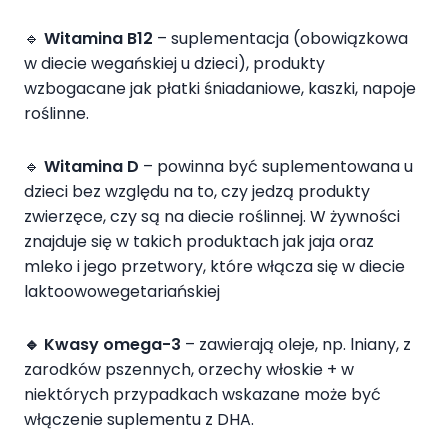
🔹
Witamina B
12
– suplementacja (obowiązkowa
w diecie wegańskiej u dzieci), produkty
wzbogacane jak płatki śniadaniowe, kaszki, napoje
roślinne.
🔹
Witamina D
– powinna być suplementowana u
dzieci bez względu na to, czy jedzą produkty
zwierzęce, czy są na diecie roślinnej. W żywności
znajduje się w takich produktach jak jaja oraz
mleko i jego przetwory, które włącza się w diecie
laktoowowegetariańskiej
🔹
Kwasy omega-3
– zawierają oleje, np. lniany, z
zarodków pszennych, orzechy włoskie + w
niektórych przypadkach wskazane może być
włączenie suplementu z DHA.