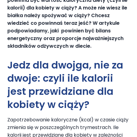
powinna być wartość kaloryczna diety (czyli
ile
kalorii
)
dla kobiety w ciąży
? A może nie wiesz
ile
białka
należy spożywać
w ciąży
? Chcesz
wiedzieć
co
powinnaś teraz
jeść
? W artykule
podpowiadamy, jaki powinien być bilans
energetyczny oraz proporcje najważniejszych
składników odżywczych w diecie.
Jedz dla dwojga, nie za
dwoje: czyli
ile kalorii
jest przewidziane
dla
kobiety
w ciąży?
Zapotrzebowanie kaloryczne (kcal) w czasie ciąży
zmienia się w poszczególnych trymestrach. Ile
kalorii jest przewidziane dla kobiety w zależności