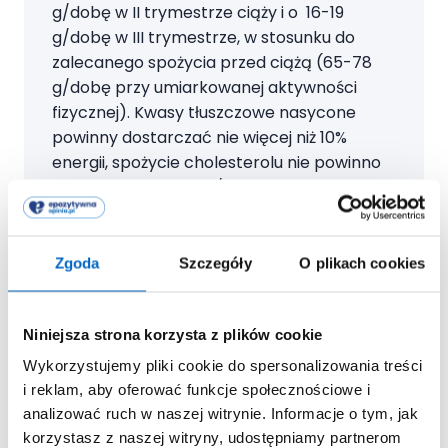
g/dobę w II trymestrze ciąży i o 16-19
g/dobę w III trymestrze, w stosunku do
zalecanego spożycia przed ciążą (65-78
g/dobę przy umiarkowanej aktywności
fizycznej). Kwasy tłuszczowe nasycone
powinny dostarczać nie więcej niż 10%
energii, spożycie cholesterolu nie powinno
przekraczać 300 mg/dobę.
Zgoda
Szczegóły
O plikach cookies
Ekspert radzi
Niniejsza strona korzysta z plików cookie
Szczególnie ważne są wielonienasycone
Wykorzystujemy pliki cookie do spersonalizowania treści
niezbędne kwasy tłuszczowe z rodziny n-3 i
i reklam, aby oferować funkcje społecznościowe i
n-6. Należy zwrócić uwagę na spożycie
analizować ruch w naszej witrynie. Informacje o tym, jak
kwasów z rodziny n-3, w tym DHA (kwas
korzystasz z naszej witryny, udostępniamy partnerom
dokozaheksaenowy), które warunkują