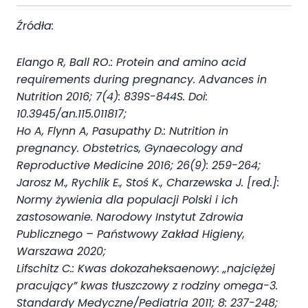
Źródła
:
Elango R, Ball RO.: Protein and amino acid
requirements during pregnancy. Advances in
Nutrition 2016; 7(4): 839S-844S. Doi:
10.3945/an.115.011817;
Ho A, Flynn A, Pasupathy D.: Nutrition in
pregnancy. Obstetrics, Gynaecology and
Reproductive Medicine 2016; 26(9): 259-264;
Jarosz M., Rychlik E., Stoś K., Charzewska J. [red.]:
Normy żywienia dla populacji Polski i ich
zastosowanie. Narodowy Instytut Zdrowia
Publicznego – Państwowy Zakład Higieny,
Warszawa 2020;
Lifschitz C.: Kwas dokozaheksaenowy: „najciężej
pracujący” kwas tłuszczowy z rodziny omega-3.
Standardy Medyczne/Pediatria 2011; 8: 237-248;