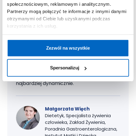
społecznościowym, reklamowym i analitycznym.
prawidłowy rozwój układu nerwowego, w
Partnerzy mogą połączyć te informacje z innymi danymi
tym mózgu i siatkówki oka płodu oraz
otrzymanymi od Ciebie lub uzyskanymi podczas
decydują o właściwym przebiegu ciąży.
korzystania z ich usług.
Kwas DHA zmniejsza ryzyko wystąpienia
stanu przedrzucawkowego, porodu
przedwczesnego, depresji poporodowej i
Zezwól na wszystkie
niskiej urodzeniowej masy ciała dziecka.
Zapotrzebowanie na ten związek jest
największe w III trymestrze ciąży, ponieważ
Spersonalizuj
układ nerwowy dziecka rozwija się wtedy
najbardziej dynamicznie.
Małgorzata Więch
Dietetyk, Specjalista żywienia
człowieka, Zakład Żywienia,
Poradnia Gastroenterologiczna,
Instytut Matki i Dziecka