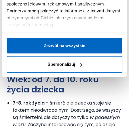
koszmary, moczenie nocne, ból brzucha i lęki.
społecznościowym, reklamowym i analitycznym.
Partnerzy mogą połączyć te informacje z innymi danymi
5-6. rok życia
– W wieku 5-6 lat dziecko nadal
otrzymanymi od Ciebie lub uzyskanymi podczas
nie rozumie, co to znaczy przemijanie i jak
korzystania z ich usług.
upływa czas. Trudno mu zaakceptować fakt, że
śmierć jest czymś nieodwracalnym,
ostatecznym. W związku z tym maluch może
Zezwól na wszystkie
mylić śmierć z czymś chwilowym lub
odwracalnym.
Spersonalizuj
Wiek: od 7. do 10. roku
życia dziecka
7-8. rok życia
– śmierć dla dziecka staje się
faktem nieodwracalnym. Dostrzega, że wszyscy
są śmiertelni, ale dotyczy to tylko
w podeszłym
wieku
. Zaczyna interesować się tym, co dzieje