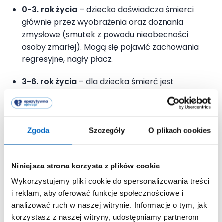
0-3. rok życia
– dziecko doświadcza śmierci
głównie przez wyobrażenia oraz doznania
zmysłowe (smutek z powodu nieobecności
osoby zmarłej). Mogą się pojawić zachowania
regresyjne, nagły płacz.
3-6. rok życia
– dla dziecka śmierć jest
odwracalna i działają magiczne siły np. śmierć to
głęboki sen. Dziecko pyta:
czy osoba zmarła jest
bezpieczna, czy jest jej wygodnie.
Mogą
wystąpić lęki przed porzuceniem przez innych
Zgoda
Szczegóły
O plikach cookies
bliskich oraz złość, że osoba, która zmarła,
porzuciła rodzinę i zostawiła smutek.
Niniejsza strona korzysta z plików cookie
4. rok życia
– dziecko już wie, że stało się coś
Wykorzystujemy pliki cookie do spersonalizowania treści
ważnego. Może się domyślać, że ktoś zmarł –
i reklam, aby oferować funkcje społecznościowe i
jednak z wiarą, że ta osoba powróci. Mogą
analizować ruch w naszej witrynie. Informacje o tym, jak
pojawić się: strach przed spaniem samemu,
korzystasz z naszej witryny, udostępniamy partnerom