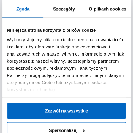
Zgoda
Szczegóły
O plikach cookies
Ewa Kamińska
Specjalista farmakolog, Główny
ekspert w zakresie opiniowania
Niniejsza strona korzysta z plików cookie
kosmetyków, wyrobów
medycznych, środków do prania i
Wykorzystujemy pliki cookie do spersonalizowania treści
płukania oraz produktów
i reklam, aby oferować funkcje społecznościowe i
biobójczych, Instytut Matki i
analizować ruch w naszej witrynie. Informacje o tym, jak
Dziecka
korzystasz z naszej witryny, udostępniamy partnerom
społecznościowym, reklamowym i analitycznym.
Partnerzy mogą połączyć te informacje z innymi danymi
otrzymanymi od Ciebie lub uzyskanymi podczas
korzystania z ich usług.
Zezwól na wszystkie
Etap III - Badanie użytkowe
Spersonalizuj
Celem trzeciego etapu opiniowania
pieluch