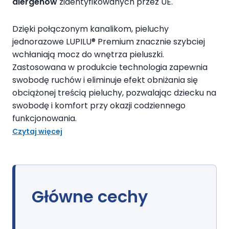
alergenów
zidentyfikowanych przez UE.
Dzięki połączonym kanalikom, pieluchy
jednorazowe LUPILU® Premium znacznie szybciej
wchłaniają mocz do wnętrza pieluszki.
Zastosowana w produkcie technologia zapewnia
swobodę ruchów i eliminuje efekt obniżania się
obciążonej treścią pieluchy, pozwalając dziecku na
swobodę i komfort przy okazji codziennego
funkcjonowania.
Czytaj więcej
rozmiar 1 (Newborn)
–
waga: od 2 kg do 5 kg
;
Główne cechy
rozmiar 2 (Mini)
–
waga: od 3 kg do 6 kg;
rozmiar 3 (Midi)
–
waga: od 4 kg do 9 kg
;
rozmiar 4 (Maxi)
–
waga: od 8 kg do 16 kg;