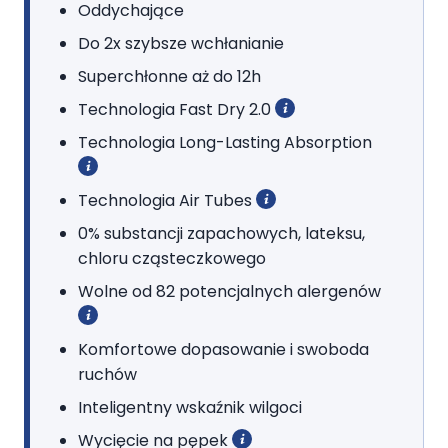
Oddychające
rozmiar 5 (Junior)
–
waga: od 11 kg do 23 kg;
rozmiar 6 (XL)
–
waga: powyżej 15 kg.
Do 2x szybsze wchłanianie
Superchłonne aż do 12h
Technologia Fast Dry 2.0
Technologia Long-Lasting Absorption
Technologia Air Tubes
0% substancji zapachowych, lateksu,
chloru cząsteczkowego
Wolne od 82 potencjalnych alergenów
Komfortowe dopasowanie i swoboda
ruchów
Inteligentny wskaźnik wilgoci
Wycięcie na pępek