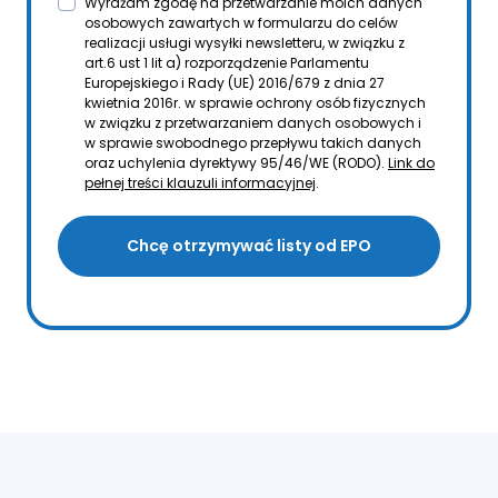
Wyrażam zgodę na przetwarzanie moich danych
osobowych zawartych w formularzu do celów
realizacji usługi wysyłki newsletteru, w związku z
art.6 ust 1 lit a) rozporządzenie Parlamentu
Europejskiego i Rady (UE) 2016/679 z dnia 27
kwietnia 2016r. w sprawie ochrony osób fizycznych
w związku z przetwarzaniem danych osobowych i
w sprawie swobodnego przepływu takich danych
oraz uchylenia dyrektywy 95/46/WE (RODO).
Link do
pełnej treści klauzuli informacyjnej
.
Chcę otrzymywać listy od EPO