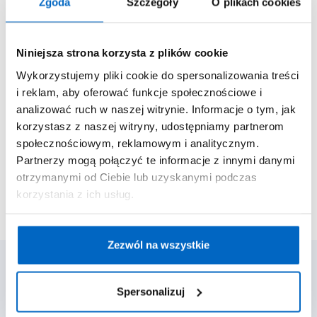
Zgoda
Szczegóły
O plikach cookies
art.6 ust 1 lit a) rozporządzenie Parlamentu
Europejskiego i Rady (UE) 2016/679 z dnia 27
kwietnia 2016r. w sprawie ochrony osób fizycznych
w związku z przetwarzaniem danych osobowych i
Niniejsza strona korzysta z plików cookie
w sprawie swobodnego przepływu takich danych
oraz uchylenia dyrektywy 95/46/WE (RODO).
Link do
Wykorzystujemy pliki cookie do spersonalizowania treści
pełnej treści klauzuli informacyjnej
.
i reklam, aby oferować funkcje społecznościowe i
analizować ruch w naszej witrynie. Informacje o tym, jak
Chcę otrzymywać listy od EPO
korzystasz z naszej witryny, udostępniamy partnerom
społecznościowym, reklamowym i analitycznym.
Partnerzy mogą połączyć te informacje z innymi danymi
otrzymanymi od Ciebie lub uzyskanymi podczas
korzystania z ich usług.
Zezwól na wszystkie
Powiązane artykuły
Spersonalizuj