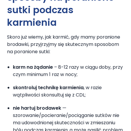
sutki podczas
karmieni
a
Skoro już wiemy, jak karmić, gdy mamy poranione
brodawki, przyjrzyjmy się skutecznym sposobom
na poranione sutki:
karm na żądanie
– 8-12 razy w ciągu doby, przy
czym minimum 1 raz w nocy;
skontroluj technikę karmienia
, w razie
wątpliwości skonsultuj się z CDL;
nie hartuj brodawek
—
szorowanie/pocieranie/pociąganie sutków nie
ma udowodnionej skuteczności w zmieszaniu
bólu podczas karmienia, a może nasilić problem