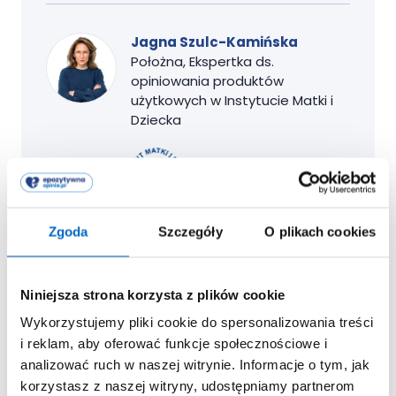
Jagna Szulc-Kamińska
Położna, Ekspertka ds.
opiniowania produktów
użytkowych w Instytucie Matki i
Dziecka
Zgoda
Szczegóły
O plikach cookies
w przypadku pogryzionych brodawek, aby nie
doprowadzić do przesuszenia skóry, podczas
Niniejsza strona korzysta z plików cookie
kąpieli
myj piersi łagodnym żelem lub mydłem.
Wykorzystujemy pliki cookie do spersonalizowania treści
Osuszaj sutki delikatnie, czystym ręcznikiem
i reklam, aby oferować funkcje społecznościowe i
bawełnianym lub papierowym ręcznikiem
analizować ruch w naszej witrynie. Informacje o tym, jak
jednorazowym;
korzystasz z naszej witryny, udostępniamy partnerom