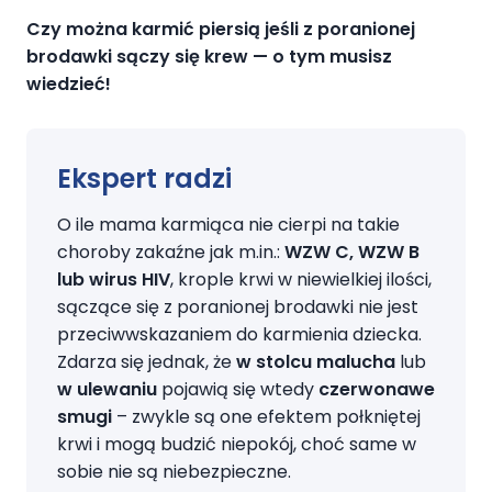
Czy można karmić piersią jeśli z poranionej
brodawki sączy się krew — o tym musisz
wiedzieć!
Ekspert radzi
O ile mama karmiąca nie cierpi na takie
choroby zakaźne jak m.in.:
WZW C, WZW B
lub wirus HIV
, krople krwi w niewielkiej ilości,
sączące się z poranionej brodawki nie jest
przeciwwskazaniem do karmienia dziecka.
Zdarza się jednak, że
w stolcu malucha
lub
w ulewaniu
pojawią się wtedy
czerwonawe
smugi
– zwykle są one efektem połkniętej
krwi i mogą budzić niepokój, choć same w
sobie nie są niebezpieczne.