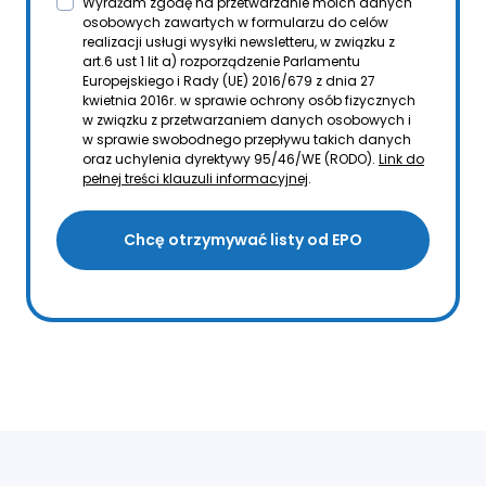
Wyrażam zgodę na przetwarzanie moich danych
osobowych zawartych w formularzu do celów
realizacji usługi wysyłki newsletteru, w związku z
art.6 ust 1 lit a) rozporządzenie Parlamentu
Europejskiego i Rady (UE) 2016/679 z dnia 27
kwietnia 2016r. w sprawie ochrony osób fizycznych
w związku z przetwarzaniem danych osobowych i
w sprawie swobodnego przepływu takich danych
oraz uchylenia dyrektywy 95/46/WE (RODO).
Link do
pełnej treści klauzuli informacyjnej
.
Chcę otrzymywać listy od EPO