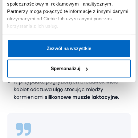
społecznościowym, reklamowym i analitycznym.
w higienie poranionych podczas karmienia
Partnerzy mogą połączyć te informacje z innymi danymi
sutków kluczowe jest tzw.
wietrzenie
, czyli
otrzymanymi od Ciebie lub uzyskanymi podczas
zapewnianie piersiom stałego dopływu
korzystania z ich usług.
powietrza: częste chodzenie bez stanika,
noszenie wyłącznie nieuciskających biustonoszy
z naturalnych, przewiewnych materiałów.
Zezwól na wszystkie
często zmieniaj wkładki laktacyjne
oraz
regularnie wymieniaj staniki na czyste;
Spersonalizuj
w przypadku pogryzionych brodawek wiele
kobiet odczuwa ulgę stosując między
karmieniami
silikonowe muszle laktacyjne.