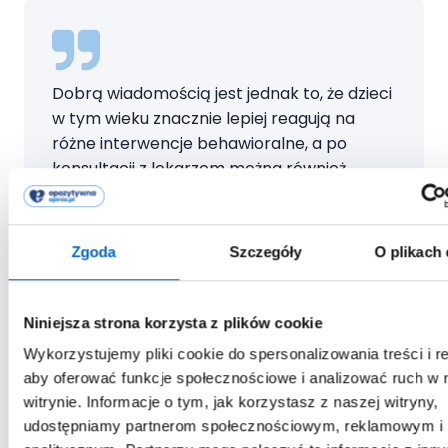
Dobrą wiadomością jest jednak to, że dzieci
w tym wieku znacznie lepiej reagują na
różne interwencje behawioralne, a po
konsultacji z lekarzem można również
rozważyć dodatkowe strategie, w tym leki
na chorobę lokomocyjną.
Zgoda
Szczegóły
O plikach
Sposoby na chorobę
Niniejsza strona korzysta z plików cookie
lokomocyjną u dzieci –
Wykorzystujemy pliki cookie do spersonalizowania treści i r
aby oferować funkcje społecznościowe i analizować ruch w 
sprawdzone domowe
witrynie. Informacje o tym, jak korzystasz z naszej witryny,
udostępniamy partnerom społecznościowym, reklamowym i
metody behawioralne i