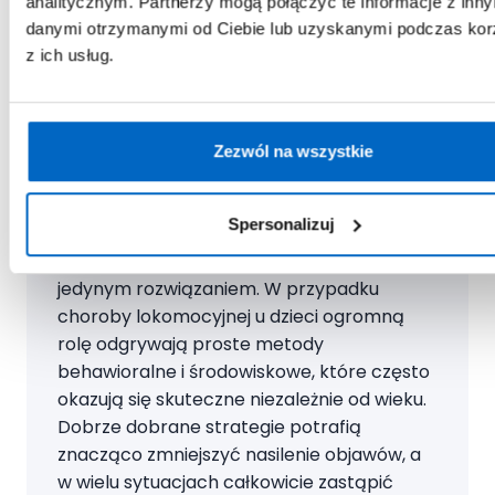
analitycznym. Partnerzy mogą połączyć te informacje z inn
środowiskowe
danymi otrzymanymi od Ciebie lub uzyskanymi podczas kor
z ich usług.
Ekspert radzi
Zezwól na wszystkie
Choć wielu rodziców w pierwszym odruchu
szuka w aptece skutecznego leku na
Spersonalizuj
chorobę lokomocyjną u dzieci, nawet
rocznych maluchów, farmakologia nie jest
jedynym rozwiązaniem. W przypadku
choroby lokomocyjnej u dzieci ogromną
rolę odgrywają proste metody
behawioralne i środowiskowe, które często
okazują się skuteczne niezależnie od wieku.
Dobrze dobrane strategie potrafią
znacząco zmniejszyć nasilenie objawów, a
w wielu sytuacjach całkowicie zastąpić