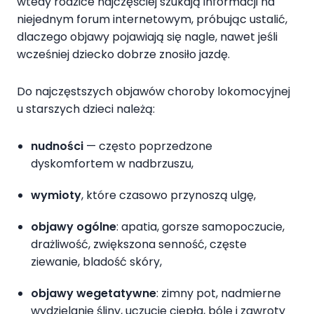
wtedy rodzice najczęściej szukają informacji na
niejednym forum internetowym, próbując ustalić,
dlaczego objawy pojawiają się nagle, nawet jeśli
wcześniej dziecko dobrze znosiło jazdę.
Do najczęstszych objawów choroby lokomocyjnej
u starszych dzieci należą:
nudności
— często poprzedzone
dyskomfortem w nadbrzuszu,
wymioty
, które czasowo przynoszą ulgę,
objawy ogólne
: apatia, gorsze samopoczucie,
drażliwość, zwiększona senność, częste
ziewanie, bladość skóry,
objawy wegetatywne
: zimny pot, nadmierne
wydzielanie śliny, uczucie ciepła, bóle i zawroty