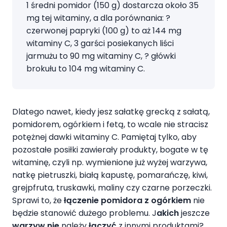
1 średni pomidor (150 g) dostarcza około 35
mg tej witaminy, a dla porównania: ?
czerwonej papryki (100 g) to aż 144 mg
witaminy C, 3 garści posiekanych liści
jarmużu to 90 mg witaminy C, ? główki
brokułu to 104 mg witaminy C.
Dlatego nawet, kiedy jesz sałatkę grecką z sałatą,
pomidorem, ogórkiem i fetą, to wcale nie stracisz
potężnej dawki witaminy C. Pamiętaj tylko, aby
pozostałe posiłki zawierały produkty, bogate w tę
witaminę, czyli np. wymienione już wyżej warzywa,
natkę pietruszki, białą kapustę, pomarańczę, kiwi,
grejpfruta, truskawki, maliny czy czarne porzeczki.
Sprawi to, że
łączenie pomidora z ogórkiem
nie
będzie stanowić dużego problemu. J
akich
jeszcze
warzyw nie
należy
łączyć
z innymi produktami?