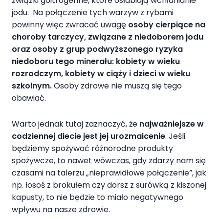
związki goitrogenne, które osłabiają wchłanianie
jodu. Na połączenie tych warzyw z rybami
powinny więc zwracać uwagę
osoby cierpiące na
choroby tarczycy, związane z niedoborem jodu
oraz osoby z grup podwyższonego ryzyka
niedoboru tego minerału: kobiety w wieku
rozrodczym, kobiety w ciąży i dzieci w wieku
szkolnym.
Osoby zdrowe nie muszą się tego
obawiać.
Warto jednak tutaj zaznaczyć, że
najważniejsze w
codziennej diecie jest jej urozmaicenie
. Jeśli
będziemy spożywać różnorodne produkty
spożywcze, to nawet wówczas, gdy zdarzy nam się
czasami na talerzu „nieprawidłowe połączenie”, jak
np. łosoś z brokułem czy dorsz z surówką z kiszonej
kapusty, to nie będzie to miało negatywnego
wpływu na nasze zdrowie.