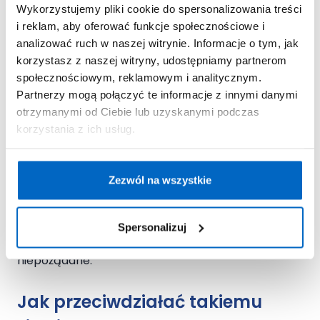
Jakich owoców nie
Wykorzystujemy pliki cookie do spersonalizowania treści
i reklam, aby oferować funkcje społecznościowe i
łączyć z lekami?
analizować ruch w naszej witrynie. Informacje o tym, jak
korzystasz z naszej witryny, udostępniamy partnerom
społecznościowym, reklamowym i analitycznym.
Omawiając nieodpowiednie połączenia produktów
Partnerzy mogą połączyć te informacje z innymi danymi
na talerzu, warto wspomnieć,
jakich owoców nie
otrzymanymi od Ciebie lub uzyskanymi podczas
łączyć
z lekami doustnymi. Chodzi głównie o
korzystania z ich usług.
grejpfruty i pozyskiwany z nich sok
. Obecne w
nich związki bioaktywne zmniejszają działanie
pewnych enzymów w wątrobie i jelitach,
Zezwól na wszystkie
biorących udział w metabolizmie leków. W efekcie
po spożyciu soku grejpfrutowego (lub zjedzeniu
grejpfruta) dochodzi do wzrostu stężenia leku we
Spersonalizuj
krwi, co może spowodować jego działania
niepożądane.
Jak przeciwdziałać takiemu