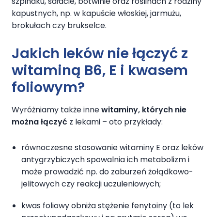
szpinaku, sałacie, botwinie oraz roślinach z rodziny
kapustnych, np. w kapuście włoskiej, jarmużu,
brokułach czy brukselce.
Jakich leków nie łączyć z
witaminą B6, E i kwasem
foliowym?
Wyróżniamy także inne
witaminy, których nie
można łączyć
z lekami – oto przykłady:
równoczesne stosowanie witaminy E oraz leków
antygrzybiczych spowalnia ich metabolizm i
może prowadzić np. do zaburzeń żołądkowo-
jelitowych czy reakcji uczuleniowych;
kwas foliowy obniża stężenie fenytoiny (to lek