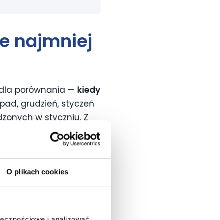
ce najmniej
— dla porównania —
kiedy
pad, grudzień, styczeń
dzonych w styczniu. Z
 oraz w lutym.
i szczególnie upodobały
h latach wynika, że
O plikach cookies
em,
z kolei najmniej
ołecznościowe i analizować