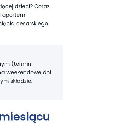
ięcej dzieci? Coraz
z raportem
cięcia cesarskiego
anym (termin
a na weekendowe dni
ym składzie.
 miesiącu