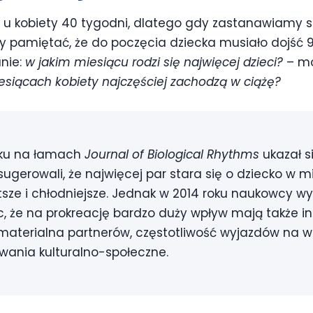
a u kobiety 40 tygodni, dlatego gdy zastanawiamy się
my pamiętać, że do poczęcia dziecka musiało dojść 
nie:
w jakim miesiącu rodzi się najwięcej dzieci?
– mo
esiącach kobiety najczęściej zachodzą w ciążę?
oku na łamach
Journal of Biological Rhythms
ukazał si
ugerowali, że najwięcej par stara się o dziecko w m
tsze i chłodniejsze. Jednak w 2014 roku naukowcy wyco
, że na prokreację bardzo duży wpływ mają także inne
materialna partnerów, częstotliwość wyjazdów na w
ania kulturalno-społeczne.