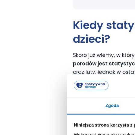
Kiedy staty
dzieci?
Skoro już wiemy, w któr
porodów jest statystyc
oraz luty, jednak w ost
raportu GUS za rok 2022 
Kiedy rodzi się najwięce
sobie na moment narodz
Zgoda
statystycznie najwięc
dzieci rodzi się
w weeke
Niniejsza strona korzysta z
Wykorzystujemy pliki cookie 