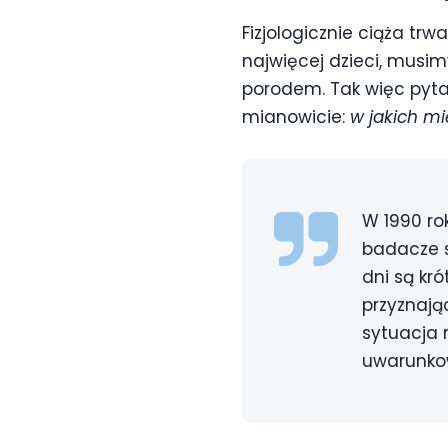
Fizjologicznie ciąża trw
najwięcej dzieci, musi
porodem. Tak więc pyta
mianowicie:
w jakich mi
W 1990 r
badacze s
dni są kró
przyznając
sytuacja 
uwarunkow