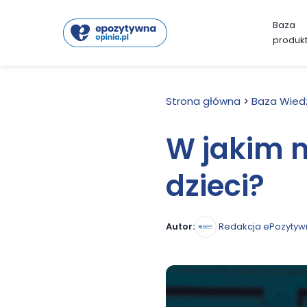
Baza
produk
Strona główna
>
Baza Wied
W jakim m
dzieci?
Redakcja ePozytyw
Autor: