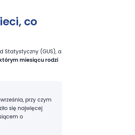
eci,
co
d Statystyczny (GUS), a
którym miesiącu rodzi
września, przy czym
iło się najwięcej
iesiącem o