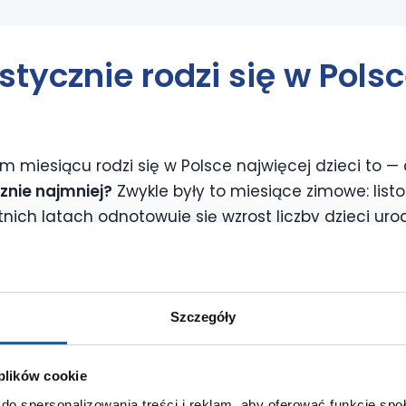
stycznie rodzi się w Pols
ym miesiącu rodzi się w Polsce najwięcej dzieci to 
znie najmniej?
Zwykle były to miesiące zimowe: listo
atnich latach odnotowuje się wzrost liczby dzieci uro
wynika, że najmniej dzieci urodziło się w listopadzie
j dzieci, czy są jakieś dni tygodnia, które noworodk
in? Z raportów publikowanych przez GUS w ostatnic
Szczegóły
ej porodów ma miejsce między
wtorkiem a czwartki
ndy.
 plików cookie
do spersonalizowania treści i reklam, aby oferować funkcje sp