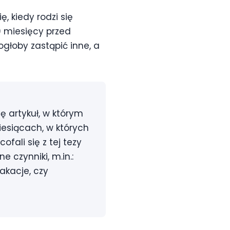
, kiedy rodzi się
9 miesięcy przed
głoby zastąpić inne, a
ę artykuł, w którym
iesiącach, w których
fali się z tej tezy
 czynniki, m.in.:
akacje, czy