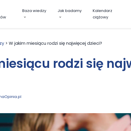
Baza wiedzy
Jak badamy
Kalendarz
tów
ciążowy
zy
>
W jakim miesiącu rodzi się najwięcej dzieci?
iesiącu rodzi się naj
naOpinia.pl