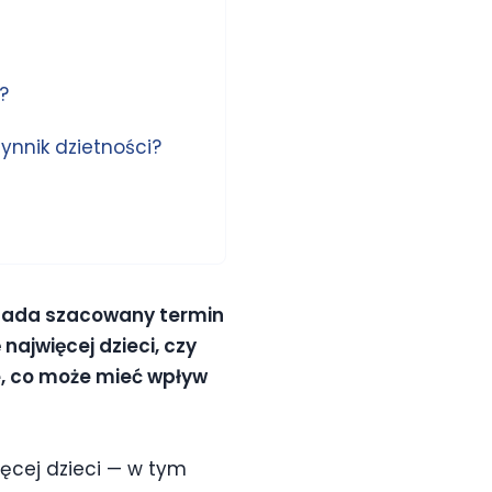
?
zynnik dzietności?
zypada szacowany termin
najwięcej dzieci, czy
e, co może mieć wpływ
ięcej dzieci — w tym