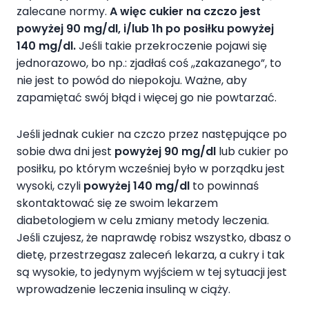
zalecane normy.
A więc cukier na czczo jest
powyżej 90 mg/dl, i/lub 1h po posiłku powyżej
140 mg/dl.
Jeśli takie przekroczenie pojawi się
jednorazowo, bo np.: zjadłaś coś ,,zakazanego”, to
nie jest to powód do niepokoju. Ważne, aby
zapamiętać swój błąd i więcej go nie powtarzać.
Jeśli jednak cukier na czczo przez następujące po
sobie dwa dni jest
powyżej 90 mg/dl
lub cukier po
posiłku, po którym wcześniej było w porządku jest
wysoki, czyli
powyżej 140 mg/dl
to powinnaś
skontaktować się ze swoim lekarzem
diabetologiem w celu zmiany metody leczenia.
Jeśli czujesz, że naprawdę robisz wszystko, dbasz o
dietę, przestrzegasz zaleceń lekarza, a cukry i tak
są wysokie, to jedynym wyjściem w tej sytuacji jest
wprowadzenie leczenia insuliną w ciąży.