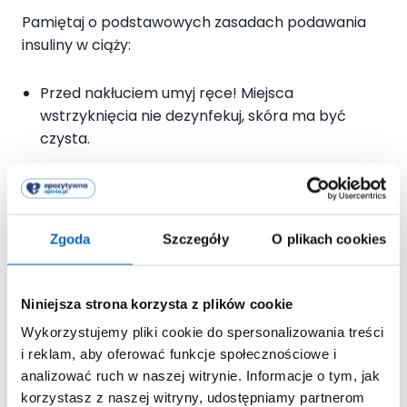
Pamiętaj o podstawowych zasadach podawania
insuliny w ciąży:
Przed nakłuciem umyj ręce! Miejsca
wstrzyknięcia nie dezynfekuj, skóra ma być
czysta.
Insulinę długodziałającą podajesz w udo lub
pośladek (stąd wchłania się ona wolniej),
codziennie o tej samej porze dnia (najlepiej
Zgoda
Szczegóły
O plikach cookies
wieczorem, przed snem, zwykle około 21:00-
22:00).
Niniejsza strona korzysta z plików cookie
Insulinę szybkodziałającą podajesz bezpośrednio
Wykorzystujemy pliki cookie do spersonalizowania treści
przed posiłkiem w brzuch lub ramię (około 10-
i reklam, aby oferować funkcje społecznościowe i
15min przed posiłkiem).
analizować ruch w naszej witrynie. Informacje o tym, jak
korzystasz z naszej witryny, udostępniamy partnerom