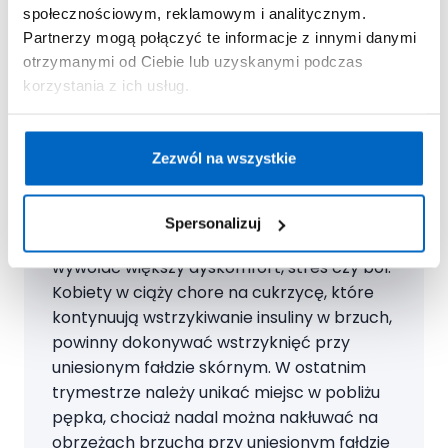
społecznościowym, reklamowym i analitycznym.
Partnerzy mogą połączyć te informacje z innymi danymi
Ekspert radzi
otrzymanymi od Ciebie lub uzyskanymi podczas
korzystania z ich usług.
Wstrzyknięcia insuliny w brzuch nie szkodzą
dziecku! Igły do podawania insuliny są
bardzo krótkie! Zaawansowana ciąża i
Zezwól na wszystkie
powiększający się brzuch nie są
przeciwwskazaniem do podawania
zastrzyków insuliny w brzuch, choć
Spersonalizuj
wykonanie nakłucia w napiętą skórę może
wywołać większy dyskomfort, stres czy ból.
Kobiety w ciąży chore na cukrzycę, które
kontynuują wstrzykiwanie insuliny w brzuch,
powinny dokonywać wstrzyknięć przy
uniesionym fałdzie skórnym. W ostatnim
trymestrze należy unikać miejsc w pobliżu
pępka, chociaż nadal można nakłuwać na
obrzeżach brzucha przy uniesionym fałdzie