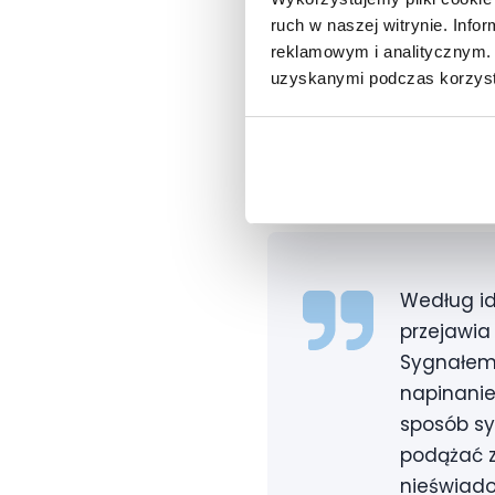
także dowiemy się takż
ruch w naszej witrynie. Inf
reklamowym i analitycznym. 
W jakim wi
uzyskanymi podczas korzysta
Pytanie o to, kiedy od
różnym wieku.
Według id
przejawia
Sygnałem 
napinanie 
sposób sy
podążać z
nieświado