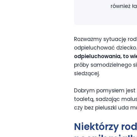
również ł
Rozważmy sytuację rodzi
odpieluchować dziecko
odpieluchowania, to wie
próby samodzielnego sia
siedzącej.
Dobrym pomysłem jest k
toaletą, sadzając malu
czy bez pieluszki uda mu
Niektórzy ro