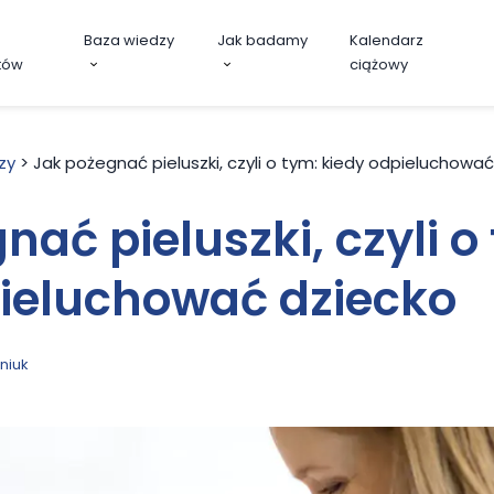
Baza wiedzy
Jak badamy
Kalendarz
tów
ciążowy
zy
>
Jak pożegnać pieluszki, czyli o tym: kiedy odpieluchowa
nać pieluszki, czyli o
pieluchować dziecko
niuk