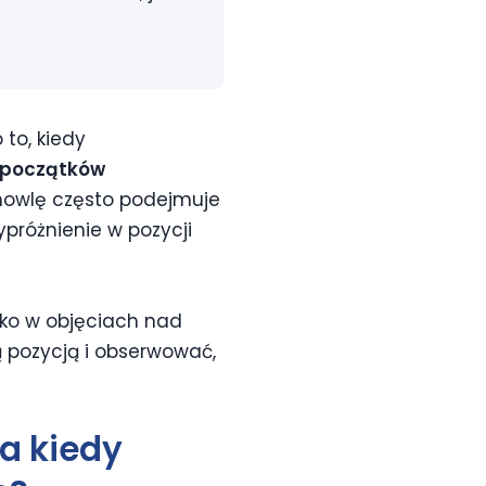
 to, kiedy
o początków
emowlę często podejmuje
ypróżnienie w pozycji
cko w objęciach nad
ą pozycją i obserwować,
a kiedy