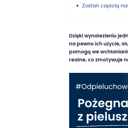
Zostań częścią nas
Dzięki wynalezieniu jed
na pewno ich użycie, s
pomogą we wchłanianiu k
realne, co zmotywuje 