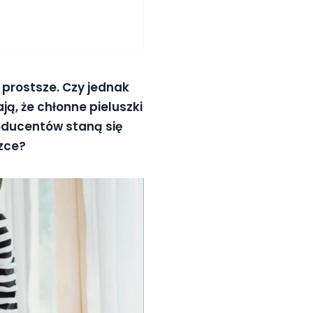
ę prostsze. Czy jednak
ą, że chłonne pieluszki
roducentów staną się
szce?