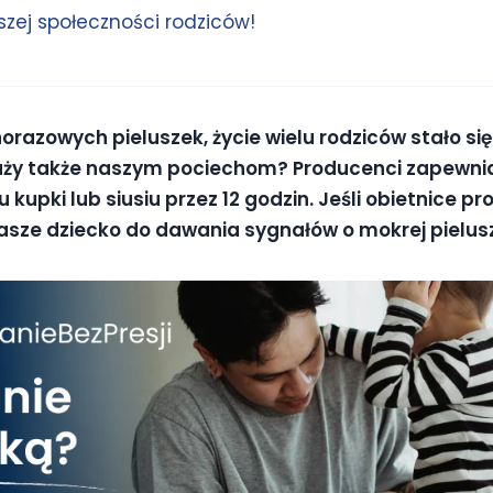
zej społeczności rodziców!
norazowych pieluszek, życie wielu rodziców stało si
łuży także naszym pociechom? Producenci zapewniaj
upki lub siusiu przez 12 godzin. Jeśli obietnice p
nasze dziecko do dawania sygnałów o mokrej pielu