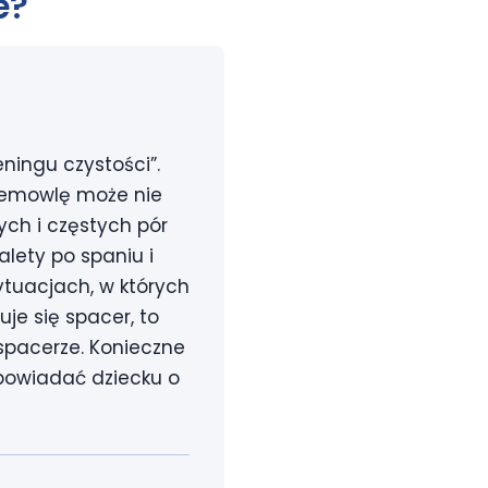
e?
eningu czystości”.
niemowlę może nie
ych i częstych pór
alety po spaniu i
ytuacjach, w których
je się spacer, to
 spacerze. Konieczne
opowiadać dziecku o