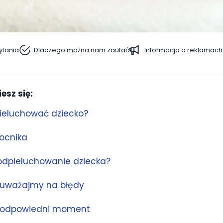
ytania
Dlaczego można nam zaufać
Informacja o reklamach
esz się:
ieluchować dziecko?
ocnika
odpieluchowanie dziecka?
 uważajmy na błędy
 odpowiedni moment