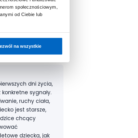
artnerom społecznościowym,
anymi od Ciebie lub
cko?
ących w naprawdę
ezwól na wszystkie
ierwszych dni życia,
 konkretne sygnały.
anie, ruchy ciała,
ecko jest starsze,
Rodzice chcący
erwować
etowe dziecka, jak