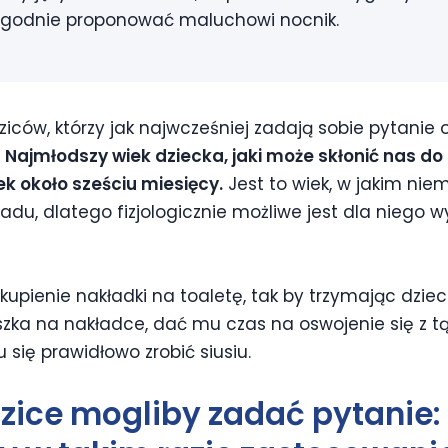
agodnie proponować maluchowi nocnik.
ców, którzy jak najwcześniej zadają sobie pytanie o
.
Najmłodszy wiek dziecka, jaki może skłonić nas d
k około sześciu miesięcy.
Jest to wiek, w jakim ni
du, dlatego fizjologicznie możliwe jest dla niego w
upienie nakładki na toaletę, tak by trzymając dzie
szka na nakładce, dać mu czas na oswojenie się z t
 się prawidłowo zrobić siusiu.
dzice mogliby zadać pytanie: