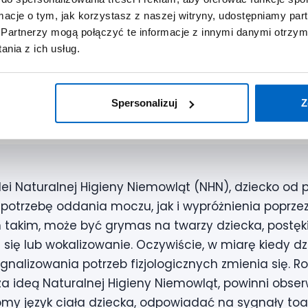
e, kiedy można zacząć sadzać dziecko na nocnik.
ormacje o tym, jak korzystasz z naszej witryny, udostępniamy p
Partnerzy mogą połączyć te informacje z innymi danymi otrzym
eku odpieluchować dzie
nia z ich usług.
pieluchować dziecko, stawiają rodzice pociech będ
Spersonalizuj
Z
ei Naturalnej Higieny Niemowląt (NHN), dziecko od p
 potrzebę oddania moczu, jak i wypróżnienia poprzez
takim, może być grymas na twarzy dziecka, postękiw
się lub wokalizowanie. Oczywiście, w miarę kiedy dzi
gnalizowania potrzeb fizjologicznych zmienia się. 
a ideą Naturalnej Higieny Niemowląt, powinni obs
my język ciała dziecka, odpowiadać na sygnały toal