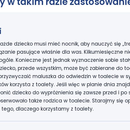
y w takim razie zastosowani
i
każde dziecko musi mieć nocnik, aby nauczyć się „tr
ązanie pasujące właśnie dla was. Kilkumiesięczne 
ogóle. Konieczne jest jednak wyznaczenie sobie stał
Dziecko, przede wszystkim, może być zabierane do to
 przyzwyczaić maluszka do odwiedzin w toalecie w s
 korzysta z toalety. Jeśli więc w planie dnia znajdu
łonić dziecko do wypróżnienia się zawsze przed i po
bserwowało także rodzica w toalecie. Starajmy się 
i tego, dlaczego korzystamy z toalety.