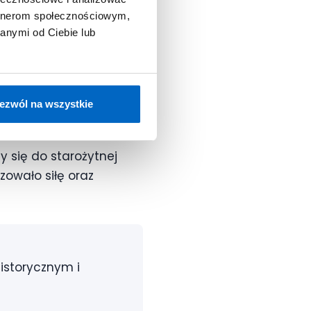
artnerom społecznościowym,
iruje do dążenia do
anymi od Ciebie lub
ezwól na wszystkie
 się do starożytnej
zowało siłę oraz
istorycznym i