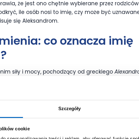
prawia, że jest ono chętnie wybierane przez rodziców
 odkryć, ile osób nosi to imię, czy może być uznawane
suje się Aleksandrom.
mienia: co oznacza imię
a?
onim siły i mocy, pochodzący od greckiego
Alexandr
zi.
To, co oznacza imię Aleksandra, to duch niezłom
iom. Dzięki temu imię to jest doskonałym wyborem d
sła na
silną i odważną kobietę.
Szczegóły
 plików cookie
 imienia Aleksandra to także mądrość i przywództ
 z postaciami historycznymi i legendarnymi, które o
do spersonalizowania treści i reklam, aby oferować funkcje sp