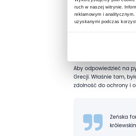
ruch w naszej witrynie. Inf
wybitnymi
reklamowym i analitycznym. 
doskonałoś
uzyskanymi podczas korzysta
Skąd pocho
Aby odpowiedzieć na pyt
Grecji. Właśnie tam, by
zdolność do ochrony i o
Żeńska fo
królewskim