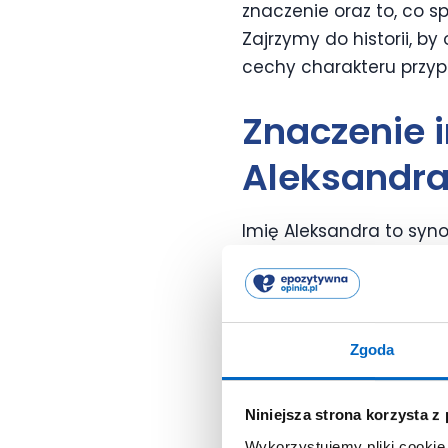
znaczenie oraz to, co s
Zajrzymy do historii, by
cechy charakteru przypi
Znaczenie i
Aleksandr
Imię Aleksandra to syn
oznacza:
obrończyni lud
stawiania czoła wyzwan
pragną, by ich córka ro
Zgoda
Niniejsza strona korzysta z
Znaczenie
kojarzone
Wykorzystujemy pliki cookie 