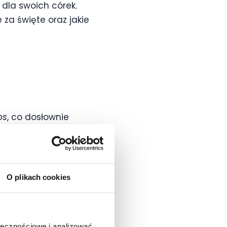
 dla swoich córek.
 za święte oraz jakie
os
, co dosłownie
ności i zdolność do
la rodziców, którzy
O plikach cookies
wo. Od dawna
dznaczały się
ołecznościowe i analizować