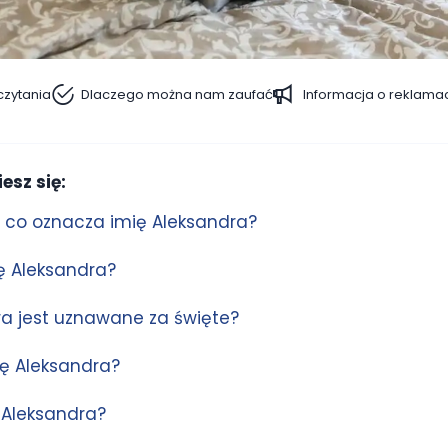
czytania
Dlaczego można nam zaufać
Informacja o reklama
esz się:
: co oznacza imię Aleksandra?
ę Aleksandra?
ra jest uznawane za święte?
ię Aleksandra?
 Aleksandra?