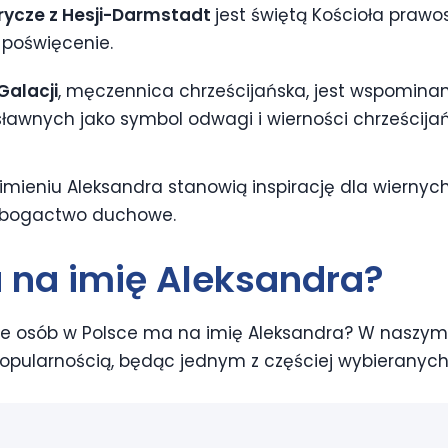
rycze z Hesji-Darmstadt
jest świętą Kościoła praw
 poświęcenie.
Galacji
, męczennica chrześcijańska, jest wspomina
osławnych jako symbol odwagi i wierności chrześcij
imieniu Aleksandra stanowią inspirację dla wiernych
 bogactwo duchowe.
a na imię Aleksandra?
ile osób w Polsce ma na imię Aleksandra? W naszym 
popularnością, będąc jednym z częściej wybieranych