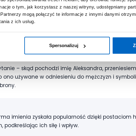
ormacje o tym, jak korzystasz z naszej witryny, udostępniamy p
 osiągnięciami, Aleksandra jest wyborem, który insp
Partnerzy mogą połączyć te informacje z innymi danymi otrzym
ci i realizacji własnych pasji.
nia z ich usług.
Spersonalizuj
Z
dzi imię Aleksandra?
anie – skąd pochodzi imię Aleksandra, przeniesiemy
ło ono używane w odniesieniu do mężczyzn i symboli
brony.
rma imienia zyskała popularność dzięki postaciom h
, podkreślając ich siłę i wpływ.