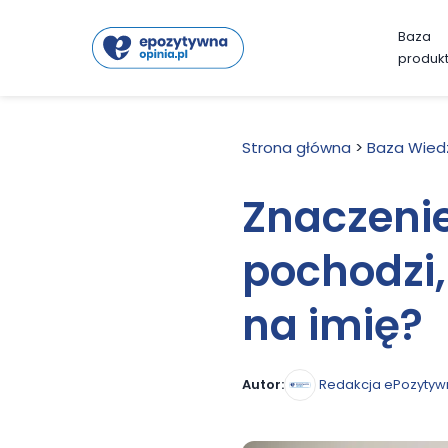
Baza
produk
Strona główna
>
Baza Wied
Znaczenie
pochodzi,
na imię?
Redakcja ePozytyw
Autor: