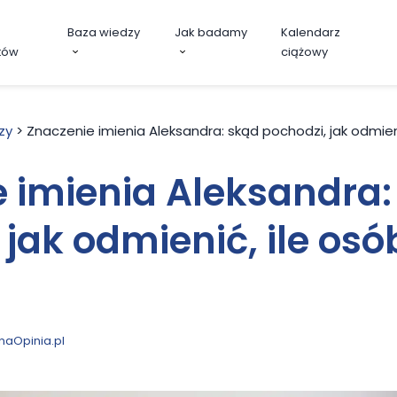
Baza wiedzy
Jak badamy
Kalendarz
tów
ciążowy
zy
>
Znaczenie imienia Aleksandra: skąd pochodzi, jak odmien
 imienia Aleksandra:
 jak odmienić, ile os
naOpinia.pl