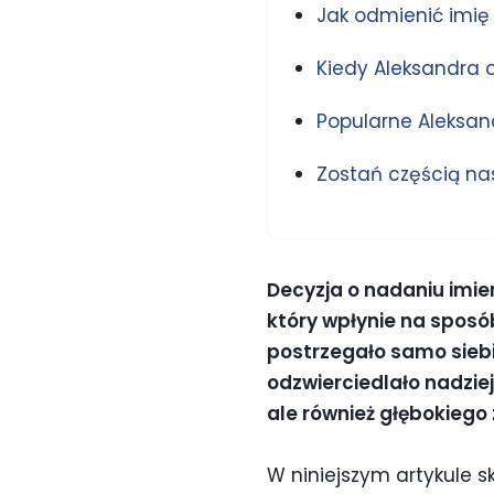
Jak odmienić imię
Kiedy Aleksandra 
Popularne Aleksan
Zostań częścią nas
Decyzja o nadaniu imie
który wpłynie na sposób
postrzegało samo siebi
odzwierciedlało nadzieje
ale również głębokiego 
W niniejszym artykule 