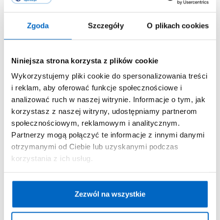
Jakie jeszcze cechy charakteru ma Oliwia? Osoby
o tym imieniu są postrzegane jako
empatyczne
,
Zgoda
Szczegóły
O plikach cookies
posiadające naturalną
zdolność do słuchania i
wspierania
innych
. Ich spokój i wyważony sposób
bycia mogą sprawiać, że staną się one
Niniejsza strona korzysta z plików cookie
ukochanymi i szanowanymi członkami swoich
Wykorzystujemy pliki cookie do spersonalizowania treści
społeczności.
i reklam, aby oferować funkcje społecznościowe i
analizować ruch w naszej witrynie. Informacje o tym, jak
Ponadto, Oliwie mogą być również przypisywane
korzystasz z naszej witryny, udostępniamy partnerom
cechy determinacji i niezależności. Ich wewnętrzna
społecznościowym, reklamowym i analitycznym.
siła i pewność siebie pozwalają im stawiać czoła
Partnerzy mogą połączyć te informacje z innymi danymi
wyzwaniom z gracją, co może inspirować
otrzymanymi od Ciebie lub uzyskanymi podczas
otoczenie do postrzegania ich jako naturalnych
korzystania z ich usług.
liderów i osób godnych zaufania.
Jak odmienić imię
Zezwól na wszystkie
Oliwia?