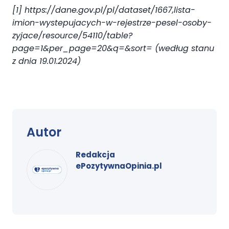
[1] https://dane.gov.pl/pl/dataset/1667,lista-
imion-wystepujacych-w-rejestrze-pesel-osoby-
zyjace/resource/54110/table?
page=1&per_page=20&q=&sort= (według stanu
z dnia 19.01.2024)
Autor
Redakcja
ePozytywnaOpinia.pl