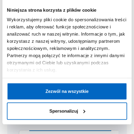
Niniejsza strona korzysta z plików cookie
Co jeszcze zabrać na 3-dniową wycieczkę lub 2-
Wykorzystujemy pliki cookie do spersonalizowania treści
dniowy wyjazd? Jeśli decydujemy się spakować
i reklam, aby oferować funkcje społecznościowe i
dziecku telefon, nie zapomnijmy o ładowarce. Gdy
analizować ruch w naszej witrynie. Informacje o tym, jak
wiemy, że dzieci będą miały dużo zabaw na
korzystasz z naszej witryny, udostępniamy partnerom
świeżym powietrzu, warto spakować jeszcze jeden
społecznościowym, reklamowym i analitycznym.
komplet ubrań na przebranie, a w przypadku
Partnerzy mogą połączyć te informacje z innymi danymi
wyjścia na basen, dziecku przyda się dodatkowy
otrzymanymi od Ciebie lub uzyskanymi podczas
ręcznik i strój kąpielowy. Dla pewności – o
korzystania z ich usług.
przewidziane atrakcje spytajmy nauczycieli.
Zezwól na wszystkie
Rekomendowane
produkty
Spersonalizuj