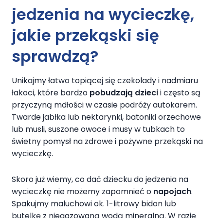
jedzenia na wycieczkę,
jakie przekąski się
sprawdzą?
Unikajmy łatwo topiącej się czekolady i nadmiaru
łakoci, które bardzo
pobudzają dzieci
i często są
przyczyną mdłości w czasie podróży autokarem.
Twarde jabłka lub nektarynki, batoniki orzechowe
lub musli, suszone owoce i musy w tubkach to
świetny pomysł na zdrowe i pożywne przekąski na
wycieczkę.
Skoro już wiemy, co dać dziecku do jedzenia na
wycieczkę nie możemy zapomnieć o
napojach
.
Spakujmy maluchowi ok. 1-litrowy bidon lub
butelkę z niegazowaną wodą mineralną. W razie