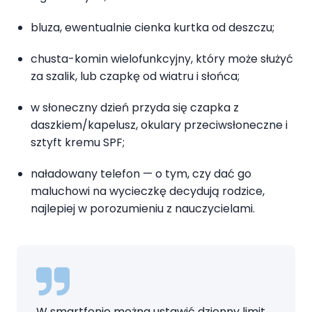
bluza, ewentualnie cienka kurtka od deszczu;
chusta-komin wielofunkcyjny, który może służyć
za szalik, lub czapkę od wiatru i słońca;
w słoneczny dzień przyda się czapka z
daszkiem/kapelusz, okulary przeciwsłoneczne i
sztyft kremu SPF;
naładowany telefon — o tym, czy dać go
maluchowi na wycieczkę decydują rodzice,
najlepiej w porozumieniu z nauczycielami.
W smartfonie można ustawić dzienny limit