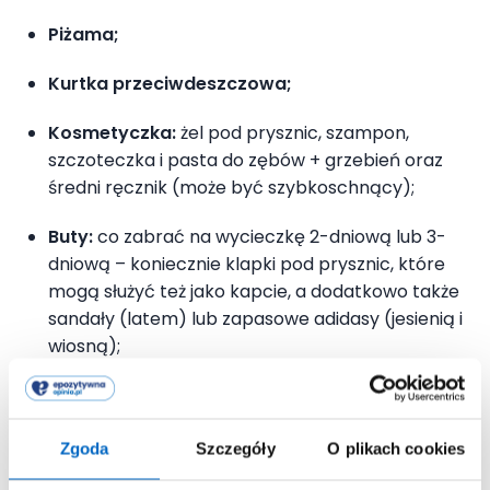
Piżama;
Kurtka przeciwdeszczowa;
Kosmetyczka:
żel pod prysznic, szampon,
szczoteczka i pasta do zębów + grzebień oraz
średni ręcznik (może być szybkoschnący);
Buty:
co zabrać na wycieczkę 2-dniową lub 3-
dniową – koniecznie klapki pod prysznic, które
mogą służyć też jako kapcie, a dodatkowo także
sandały (latem) lub zapasowe adidasy (jesienią i
wiosną);
Niewielka zabawka, gra planszowa lub książka;
Poduszka:
np. tzw. rogal, który sprawdzi się
Zgoda
Szczegóły
O plikach cookies
podczas jazdy autokarem.