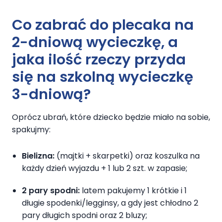
Co zabrać
do plecaka
na
2-dniową wycieczkę
, a
jaka ilość rzeczy przyda
się na szkolną
wycieczkę
3-dniową
?
Oprócz ubrań, które dziecko będzie miało na sobie,
spakujmy:
Bielizna:
(majtki + skarpetki) oraz koszulka na
każdy dzień wyjazdu + 1 lub 2 szt. w zapasie;
2 pary spodni:
latem pakujemy 1 krótkie i 1
długie spodenki/legginsy, a gdy jest chłodno 2
pary długich spodni oraz 2 bluzy;