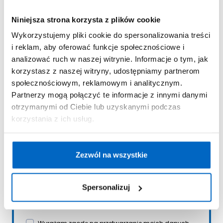
Niniejsza strona korzysta z plików cookie
Zostań częścią
Wykorzystujemy pliki cookie do spersonalizowania treści
naszej społeczności
i reklam, aby oferować funkcje społecznościowe i
analizować ruch w naszej witrynie. Informacje o tym, jak
rodziców!
korzystasz z naszej witryny, udostępniamy partnerom
społecznościowym, reklamowym i analitycznym.
Partnerzy mogą połączyć te informacje z innymi danymi
Zapisując się na newsletter, otrzymasz dostęp do
darmowych Ebooków oraz inspirujących listów
otrzymanymi od Ciebie lub uzyskanymi podczas
pełnych przemyśleń, doświadczeń i rekomendacji
korzystania z ich usług.
ekspertów, które pomogą Ci w codziennym
rodzicielstwie.
Zezwól na wszystkie
Spersonalizuj