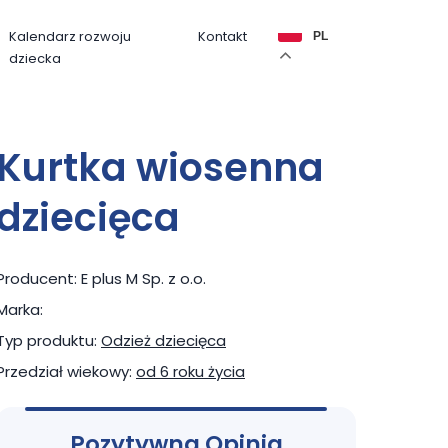
Kalendarz rozwoju
Kontakt
PL
dziecka
Kurtka wiosenna
dziecięca
Producent:
E plus M Sp. z o.o.
Marka:
Typ produktu:
Odzież dziecięca
Przedział wiekowy:
od 6 roku życia
Pozytywna Opinia