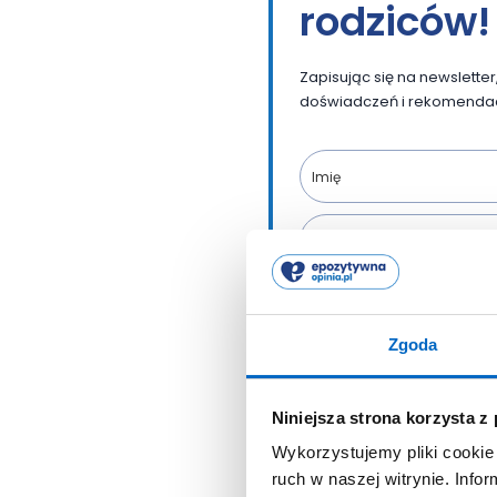
rodziców!
Zapisując się na newslett
doświadczeń i rekomendacj
Wyrażam zgodę na przetw
newsletteru, w związku z a
w sprawie ochrony osób 
Zgoda
takich danych oraz uchy
Niniejsza strona korzysta z
Wykorzystujemy pliki cookie 
ruch w naszej witrynie. Inf