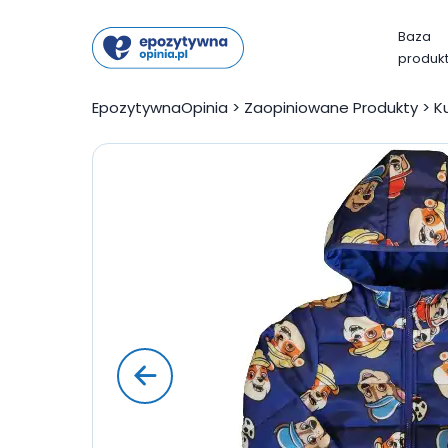
Baza
produk
EpozytywnaOpinia
>
Zaopiniowane Produkty
>
K