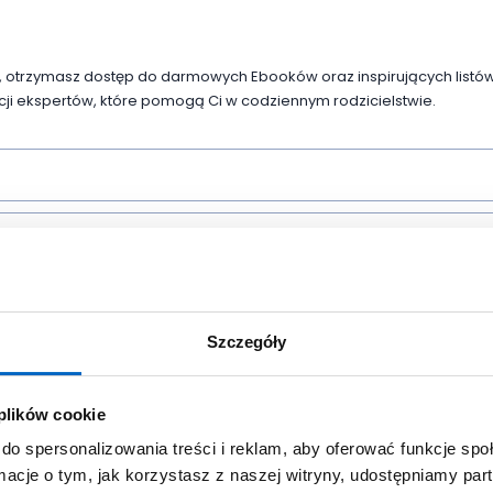
er, otrzymasz dostęp do darmowych Ebooków oraz inspirujących listó
i ekspertów, które pomogą Ci w codziennym rodzicielstwie.
arzanie moich danych osobowych zawartych w formularzu do celów reali
rt.6 ust 1 lit a) rozporządzenie Parlamentu Europejskiego i Rady (UE) 2016/6
fizycznych w związku z przetwarzaniem danych osobowych i w sprawie
Szczegóły
lenia dyrektywy 95/46/WE (RODO).
Link do pełnej treści klauzuli informacyj
 plików cookie
Chcę otrzymywać listy od EPO
do spersonalizowania treści i reklam, aby oferować funkcje sp
ormacje o tym, jak korzystasz z naszej witryny, udostępniamy p