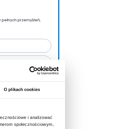
w pełnych przemyśleń,
zacji usługi wysyłki
79 z dnia 27 kwietnia 2016r.
 swobodnego przepływu
O plikach cookies
nej
.
ołecznościowe i analizować
artnerom społecznościowym,