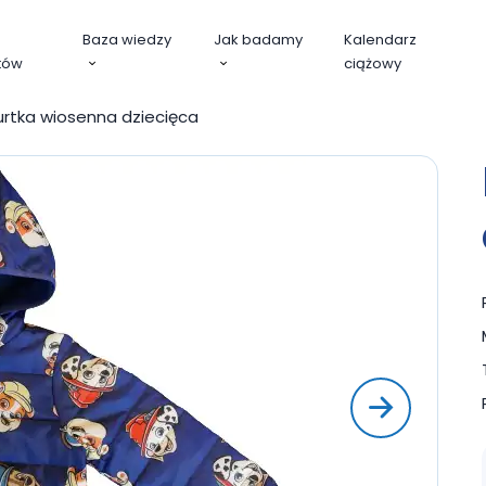
Baza wiedzy
Jak badamy
Kalendarz
tów
ciążowy
urtka wiosenna dziecięca