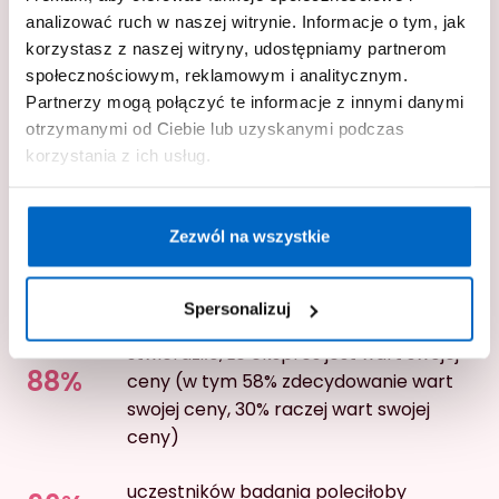
rodziców biorących udział w badaniu
analizować ruch w naszej witrynie. Informacje o tym, jak
92%
potwierdziło, że utrzymanie urządzenia
korzystasz z naszej witryny, udostępniamy partnerom
w czystości jest łatwe
społecznościowym, reklamowym i analitycznym.
Partnerzy mogą połączyć te informacje z innymi danymi
otrzymanymi od Ciebie lub uzyskanymi podczas
rodziców biorących udział w badaniu
korzystania z ich usług.
stwierdziło, że przygotowywanie mleka
z ekspresem Baby Brezza Pro
92%
Advanced się zdecydowanie lepsze od
Zezwól na wszystkie
poprzedniej stosowanej przez nich
metody
Spersonalizuj
rodziców biorących udział w badaniu
stwierdziło, że ekspres jest wart swojej
88%
ceny (w tym 58% zdecydowanie wart
swojej ceny, 30% raczej wart swojej
ceny)
uczestników badania poleciłoby