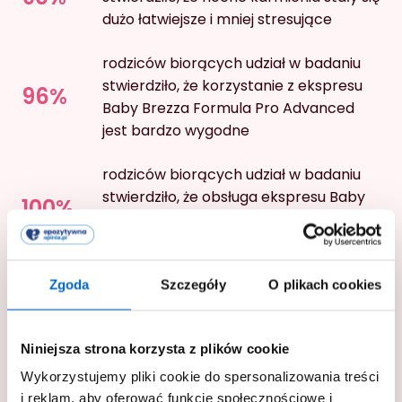
dużo łatwiejsze i mniej stresujące
rodziców biorących udział w badaniu
stwierdziło, że korzystanie z ekspresu
96%
Baby Brezza Formula Pro Advanced
jest bardzo wygodne
rodziców biorących udział w badaniu
stwierdziło, że obsługa ekspresu Baby
100%
Brezza Formula Pro Advanced jest
bardzo łatwa
rodziców biorących udział w badaniu
Zgoda
Szczegóły
O plikach cookies
potwierdziło, że temperatura
86%
przygotowanego mleka w ekspresie
Niniejsza strona korzysta z plików cookie
Baby Brezza Formula Pro Advanced
jest odpowiednia
Wykorzystujemy pliki cookie do spersonalizowania treści
i reklam, aby oferować funkcje społecznościowe i