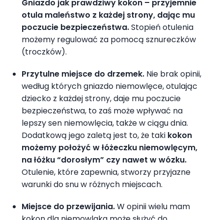
Gniazdo jak prawdziwy kokon – przyjemnie
otula maleństwo z każdej strony, dając mu
poczucie bezpieczeństwa.
Stopień otulenia
możemy regulować za pomocą sznureczków
(troczków).
Przytulne miejsce do drzemek.
Nie brak opinii,
według których gniazdo niemowlęce, otulając
dziecko z każdej strony, daje mu poczucie
bezpieczeństwa, to zaś może wpływać na
lepszy sen niemowlęcia, także w ciągu dnia.
Dodatkową jego zaletą jest to, że taki
kokon
możemy położyć w łóżeczku niemowlęcym,
na łóżku “dorosłym” czy nawet w wózku.
Otulenie, które zapewnia, stworzy przyjazne
warunki do snu w różnych miejscach.
Miejsce do przewijania.
W opinii wielu mam
kokon dla niemowlaka może służyć do