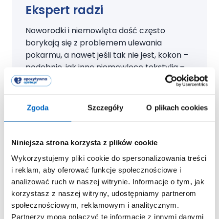
Ekspert radzi
Noworodki i niemowlęta dość często
borykają się z problemem ulewania
pokarmu, a nawet jeśli tak nie jest, kokon –
podobnie, jak inne niemowlęce tekstylia –
trzeba będzie często prać. Warto więc
sprawdzić warunki prania i trwałość
wykonania przed zakupem, aby przedmiot
Zgoda
Szczegóły
O plikach cookies
ten posłużył nam długo. Zwróćmy uwagę na
to, aby tekstylia, z których gniazdo jest
wykonane, miały atesty i certyfikaty
Niniejsza strona korzysta z plików cookie
gwarantujące bezpieczeństwo w kontakcie
Wykorzystujemy pliki cookie do spersonalizowania treści
z niemowlęciem.
i reklam, aby oferować funkcje społecznościowe i
analizować ruch w naszej witrynie. Informacje o tym, jak
korzystasz z naszej witryny, udostępniamy partnerom
społecznościowym, reklamowym i analitycznym.
Jagna Szulc-Kamińska
Położna, Ekspertka ds.
Partnerzy mogą połączyć te informacje z innymi danymi