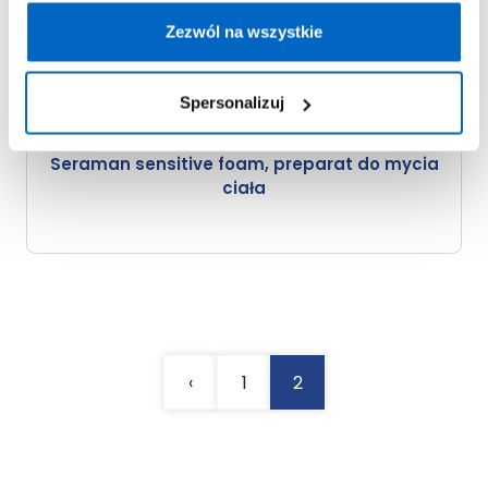
Zezwól na wszystkie
Spersonalizuj
Seraman sensitive foam, preparat do mycia
ciała
‹
1
2