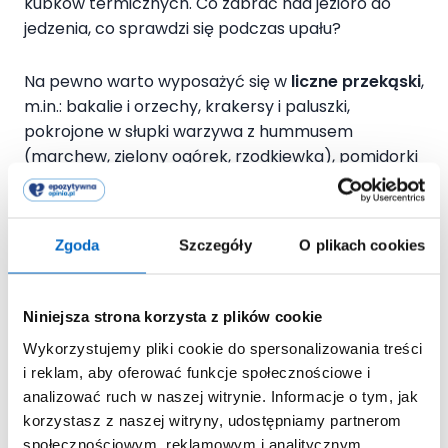
kubków termicznych. Co zabrać nad jezioro do
jedzenia, co sprawdzi się podczas upału?
Na pewno warto wyposażyć się w
liczne przekąski
,
m.in.: bakalie i orzechy, krakersy i paluszki,
pokrojone w słupki warzywa z hummusem
(marchew, zielony ogórek, rzodkiewka), pomidorki
koktajlowe i sezonowe owoce w pojemnikach
(pokrojone lub w całości, np. czereśnie, nektarynki,
arbuz).
Zgoda
Szczegóły
O plikach cookies
Niniejsza strona korzysta z plików cookie
Wykorzystujemy pliki cookie do spersonalizowania treści
W upały unikajmy zabierania koktajli,
i reklam, aby oferować funkcje społecznościowe i
sałatek oraz sosów z dodatkiem mleka i
analizować ruch w naszej witrynie. Informacje o tym, jak
majonezu, chyba że dobrze zabezpieczymy
korzystasz z naszej witryny, udostępniamy partnerom
je na czas podróży i zjemy od razu po
społecznościowym, reklamowym i analitycznym.