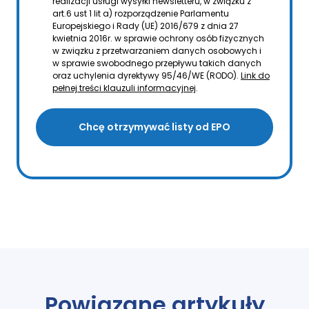
realizacji usługi wysyłki newsletteru, w związku z
art.6 ust 1 lit a) rozporządzenie Parlamentu
Europejskiego i Rady (UE) 2016/679 z dnia 27
kwietnia 2016r. w sprawie ochrony osób fizycznych
w związku z przetwarzaniem danych osobowych i
w sprawie swobodnego przepływu takich danych
oraz uchylenia dyrektywy 95/46/WE (RODO).
Link do
pełnej treści klauzuli informacyjnej
.
Chcę otrzymywać listy od EPO
Powiązane artykuły