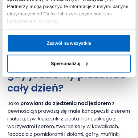
przyjeździe nad wodę.
Partnerzy mogą połączyć te informacje z innymi danymi
otrzymanymi od Ciebie lub uzyskanymi podczas
korzystania z ich usług.
Całodzienne
Zezwól na wszystkie
plażowanie: co zabrać
do jedzenia nad jezioro
,
Spersonalizuj
gdy jedziemy plażować
cały dzień?
Jako
prowiant do zjedzenia nad jeziorem
z
pewnością sprawdzą się małe kanapeczki z serem
i sałatą, tzw. kieszonki z ciasta francuskiego z
warzywami i serem, twarde sery w kawałkach,
focaccia z pomidorami i ziołami, gofry, muffinki,