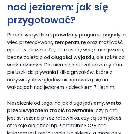
nad jeziorem
: jak się
przygotować?
Przede wszystkim sprawdźmy prognozę pogody, a
więc przewidywaną temperaturę oraz możliwość
opadów deszczu. To, co musimy wziąć nad jezioro,
będzie zależało od
długości wyjazdu
, ale także od
wieku dziecka.
Dla niemowlęcia zabierzemy m.in.
pieluszki do pływania i kilka gryzaków, które z
oczywistych względów nie sprawdzą się na
wakacjach nad jeziorem z dzieckiem 7-letnim.
Niezależnie od tego, na jak długo jedziemy,
warto
przed wyjazdem zrobić rozeznanie:
czy plaża
jest strzeżona przez ratownika, czy są tam jakieś
atrakcje dla dzieci np. zjeżdżalnie? Czy nad
jeziorem jest restauracja lub sklepik, a może cały