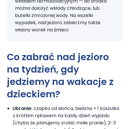
wkładem termoizolacyjnym — do środka
można dołożyć wkłady chłodzące, lub
butelki zmrożonej wody. Na wszelki
wypadek, nad jezioro zabierzmy także
własny worek na śmieci.
Co zabrać nad jezioro
na tydzień, gdy
jedziemy
na wakacje z
dzieckiem
?
Ubranie:
czapka od słońca, bielizna + 1 koszulka
z krótkim rękawem na każdy dzień wyjazdu
(chyba że planujemy zrobić małe pranie), 2-3