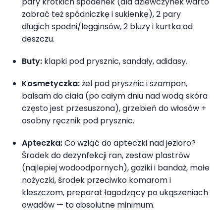
pary krótkich spodenek (dla dziewczynek warto
zabrać też spódniczkę i sukienkę), 2 pary
długich spodni/legginsów, 2 bluzy i kurtka od
deszczu.
Buty:
klapki pod prysznic, sandały, adidasy.
Kosmetyczka:
żel pod prysznic i szampon,
balsam do ciała (po całym dniu nad wodą skóra
często jest przesuszona), grzebień do włosów +
osobny ręcznik pod prysznic.
Apteczka:
Co wziąć do apteczki nad jezioro?
Środek do dezynfekcji ran, zestaw plastrów
(najlepiej wodoodpornych), gaziki i bandaż, małe
nożyczki, środek przeciwko komarom i
kleszczom, preparat łagodzący po ukąszeniach
owadów — to absolutne minimum.