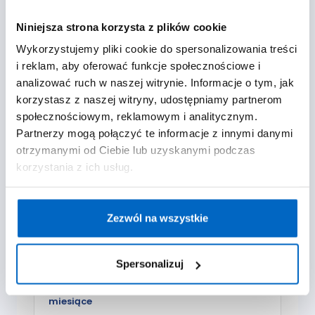
Niniejsza strona korzysta z plików cookie
5.0
(5 Opinii)
Wykorzystujemy pliki cookie do spersonalizowania treści
i reklam, aby oferować funkcje społecznościowe i
Zobacz wszystkie opinie
analizować ruch w naszej witrynie. Informacje o tym, jak
korzystasz z naszej witryny, udostępniamy partnerom
społecznościowym, reklamowym i analitycznym.
Partnerzy mogą połączyć te informacje z innymi danymi
otrzymanymi od Ciebie lub uzyskanymi podczas
5.0
5
korzystania z ich usług.
Ogólnie dla mnie super produkt. Właśnie
Ż
takiego typu żeli używam. Potrzebuję
p
Zezwól na wszystkie
czegoś delikatnego do umycia dziecka i
w
siebie. Ten żel nie wysusza skóry w ogóle.
s
Zostawia ją lekko nawilżoną, ale bez
d
Spersonalizuj
żadnej wyczuwalnej warstwy, co dla mnie
k
Natalia, mama Bogusława, 6 lat i 4
jest plusem. Fajnie, że jest duża
d
miesiące
A
pojemność. Wzięliśmy żel na wakacje,
s