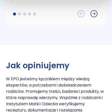
gdzie myłam nim też twarz i też spisał się
ż
dobrze - zero uczucia ściągnięcia, a
m
mam cerę suchą. Minusik za średni
o
zapach i ciężko chodzącą pompkę w
u
butelce. Na pewno kupiłabym ten żel
e
ponownie.
Jak opiniujemy
W EPO jesteśmy łącznikiem między wiedzą
ekspertów, a potrzebami i doświadczeniem
rodziców. Promujemy treści, badania i produkty, w
które naprawdę wierzymy. Wspólnie z rodzicami i
Instytutem Matki i Dziecka weryfikujemy
receptury, dokumentacje i rozwiązania