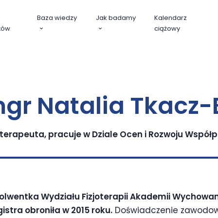
Baza wiedzy
Jak badamy
Kalendarz
tów
ciążowy
gr Natalia Tkacz
oterapeuta, pracuje w Dziale Ocen i Rozwoju Współp
olwentka Wydziału Fizjoterapii Akademii Wychowani
stra obroniła w 2015 roku.
Doświadczenie zawodowe