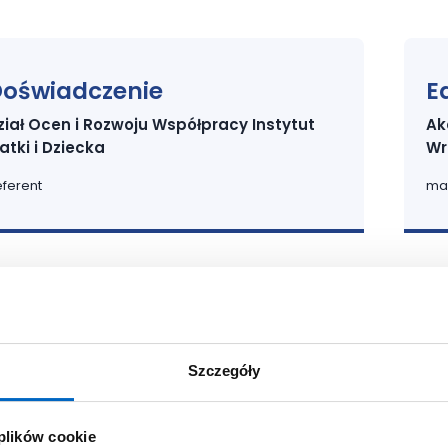
oświadczenie
E
ział Ocen i Rozwoju Współpracy Instytut
Ak
atki i Dziecka
Wr
ferent
mag
Szczegóły
 plików cookie