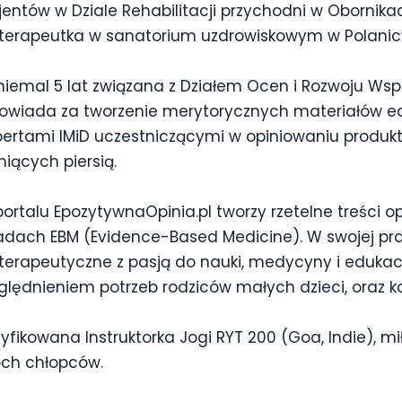
entów w Dziale Rehabilitacji przychodni w Obornikac
joterapeutka w sanatorium uzdrowiskowym w Polanic
iemal 5 lat związana z Działem Ocen i Rozwoju Współ
owiada za tworzenie merytorycznych materiałów ed
ertami IMiD uczestniczącymi w opiniowaniu produktó
iących piersią.
ortalu EpozytywnaOpinia.pl tworzy rzetelne treści 
adach EBM (Evidence-Based Medicine). W swojej pr
oterapeutyczne z pasją do nauki, medycyny i edukac
lędnieniem potrzeb rodziców małych dzieci, oraz ko
yfikowana Instruktorka Jogi RYT 200 (Goa, Indie),
ch chłopców.