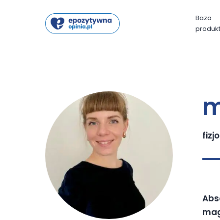
Baza
produk
m
fizj
Abs
magi