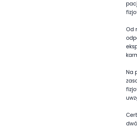
pacj
fiz
Od n
odp
eksp
karm
Na p
zas
fizj
uwzg
Cert
dwó