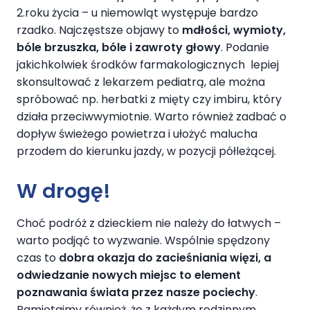
2.roku życia – u niemowląt występuje bardzo
rzadko. Najczęstsze objawy to
mdłości, wymioty,
bóle brzuszka, bóle i zawroty głowy
. Podanie
jakichkolwiek środków farmakologicznych lepiej
skonsultować z lekarzem pediatrą, ale można
spróbować np. herbatki z mięty czy imbiru, który
działa przeciwwymiotnie. Warto również zadbać o
dopływ świeżego powietrza i ułożyć malucha
przodem do kierunku jazdy, w pozycji półleżącej.
W drogę!
Choć podróż z dzieckiem nie należy do łatwych –
warto podjąć to wyzwanie. Wspólnie spędzony
czas to
dobra okazja do zacieśniania więzi, a
odwiedzanie nowych miejsc to element
poznawania świata przez nasze pociechy
.
Pamiętajmy również, że z każdym rodzinnym