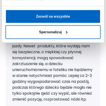
Zezwól na wszystkie
Ekspert radzi
Szykując jedzenie i picie na podróż,
Spersonalizuj
pamiętajmy, aby żadnych przekąsek, ani
napojów nie podawać maluchom w czasie
jazdy. Nawet produkty, które wydają nam
się bezpieczne, o miękkiej czy płynnej
konsystencji, mogą spowodować
zakrztuszenie się, a dziecku
unieruchomionemu w foteliku nie będziemy
w stanie natychmiast pomóc. Lepiej co 2-3
godziny wygospodarować czas na postój,
podczas którego dziecko będzie mogło nie
tylko spokojnie zjeść czy wypić, ale również
zmienić pozycję, rozprostować nóżki itp.