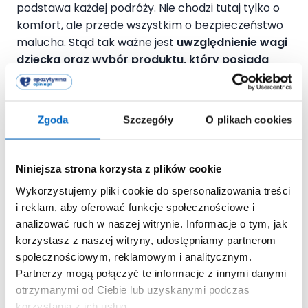
podstawa każdej podróży. Nie chodzi tutaj tylko o
komfort, ale przede wszystkim o bezpieczeństwo
malucha. Stąd tak ważne jest
uwzględnienie wagi
dziecka oraz wybór produktu, który
posiada
odpowiednie certyfikaty bezpieczeństwa oraz
5-punktowe pasy bezpieczeństwa i
trójstopniową regulację oparcia
(przydatną np.
Zgoda
Szczegóły
O plikach cookies
podczas drzemki). Więcej o tym, jak wybrać
samochodowy fotelik dla dziecka można
przeczytać
tutaj
.
Niniejsza strona korzysta z plików cookie
Wykorzystujemy pliki cookie do spersonalizowania treści
Podróż z dzieckiem nie może się obyć bez
i reklam, aby oferować funkcje społecznościowe i
częstych postojów. Są one bardzo ważne, nie tylko
analizować ruch w naszej witrynie. Informacje o tym, jak
ze względu na zmianę pieluszki, czy ogarniające
korzystasz z naszej witryny, udostępniamy partnerom
dziecko znudzenie, ale również ze względu na
społecznościowym, reklamowym i analitycznym.
obciążenie kręgosłupa, spowodowane długim
Partnerzy mogą połączyć te informacje z innymi danymi
przebywaniem w jednej pozycji
. Maluch nie
otrzymanymi od Ciebie lub uzyskanymi podczas
powinien spędzać w foteliku dłużej niż 2 godziny.
korzystania z ich usług.