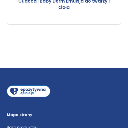
Cudocell Baby Derm Emulsja do twarzy i
ciała
Mapa strony
Baza produktów